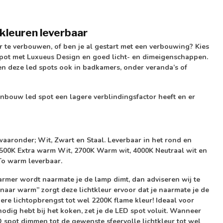
kleuren leverbaar
te verbouwen, of ben je al gestart met een verbouwing? Kies
pot met Luxueus Design en goed licht- en dimeigenschappen.
n deze led spots ook in badkamers, onder veranda’s of
inbouw led spot een lagere verblindingsfactor heeft en er
waaronder; Wit, Zwart en Staal. Leverbaar in het rond en
, 2500K Extra warm Wit, 2700K Warm wit, 4000K Neutraal wit en
To warm leverbaar.
armer wordt naarmate je de lamp dimt, dan adviseren wij te
naar warm” zorgt deze lichtkleur ervoor dat je naarmate je de
ere lichtopbrengst tot wel
2200K flame
kleur! Ideaal voor
odig hebt bij het koken, zet je de LED spot voluit. Wanneer
ED spot dimmen tot de gewenste sfeervolle lichtkleur tot wel