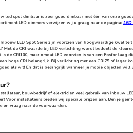
uw led spot dimbaar is zeer goed
dimbaar
met één van onze goede
ssortiment LED dimmers verwijzen wij u graag naar de pagina:
LED 
Inbouw LED Spot Serie zijn voorzien van hoogwaardige kwalitei
t? Met de CRI waarde bij LED verlichting wordt bedoelt de kleurecht
is de CRI100, maar omdat LED voorzien is van een Fosfor laag die
s een hoge CRI belangrijk. Bij verlichting met een CRI75 of lager ko
oed als wit! En dat is belangrijk wanneer je mooie objecten wilt 
eur?
nstallateur, bouwbedrijf of elektricien veel gebruik van inbouw L
er! Voor installateurs bieden wij speciale prijzen aan. Ben je ge
ce en vraag naar de voorwaarden.