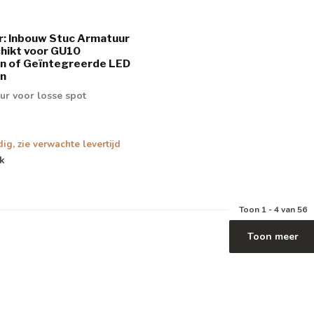
: Inbouw Stuc Armatuur
hikt voor GU10
n of Geïntegreerde LED
n
ur voor losse spot
dig, zie verwachte levertijd
jk
Toon
1
-
4
van 56
Toon meer