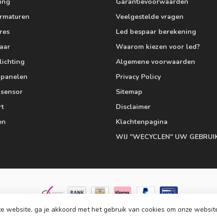
ting
Garantievoorwaarden
armaturen
Veelgestelde vragen
res
Led bespaar berekening
aar
Waarom kiezen voor led?
lichting
Algemene voorwaarden
edpanelen
Privacy Policy
 sensor
Sitemap
rt
Disclaimer
en
Klachtenpagina
WIJ "WECYCLEN" UW GEBRUI
e website, ga je akkoord met het gebruik van cookies om onze websit
© Copyright 2026 Ledlampaanbiedingen.nl