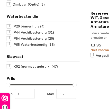
Dimbaar (Optie)
(3)
Reserveer
Waterbestendig
WIT, Gesc
Armature
Armature
IP20 binnenhuis
(4)
IP44 Vochtbestendig
(31)
Stucarmatu
armaturen
IP54 Vochtbestendig
(20)
IP65 Waterbestendig
(18)
€3,95
Niet voorra
Vergeli
Slagvast
IK02 (normaal gebruik)
(47)
Prijs
Min
Max
9,3