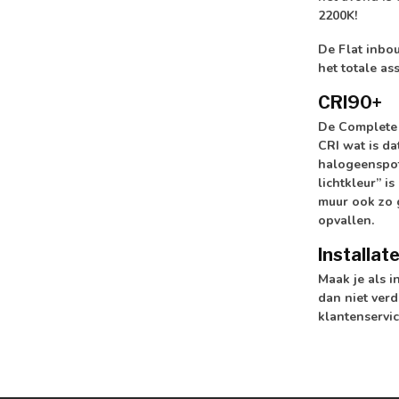
2200K!
De Flat inbo
het totale a
CRI90+
De Complete 
CRI wat is da
halogeenspot 
lichtkleur” i
muur ook zo g
opvallen.
Installat
Maak je als i
dan niet verd
klantenservi