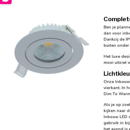
Complete
Ben je plann
dan voor inb
Dankzij de
IP
buiten onder
Het luxe des
mooi uitziet
Lichtkle
Onze Inbouw L
vierkant. In 
Dim To Warm.
Als je op zo
kijken naar 
Inbouw LED s
gebruik in bi
het avond is 