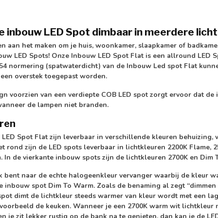
 inbouw LED Spot dimbaar in meerdere licht
en aan het maken om je huis, woonkamer, slaapkamer of badkamer 
ouw LED Spots! Onze Inbouw LED Spot Flat is een allround LED S
54 normering (spatwaterdicht)
van de Inbouw Led spot Flat kunne
 een overstek toegepast worden.
ign voorzien van een
verdiepte COB LED
spot zorgt ervoor dat de 
 wanneer de lampen niet branden.
uren
ED Spot Flat zijn leverbaar in verschillende kleuren behuizing, 
het rond zijn de LED spots leverbaar in lichtkleuren 2200K Flame
 In de vierkante inbouw spots zijn de lichtkleuren 2700K en Dim 
ek bent naar de echte halogeenkleur vervanger waarbij de kleur w
de
inbouw spot Dim To Warm
. Zoals de benaming al zegt “dimmen 
pot dimt de lichtkleur steeds warmer van kleur wordt met een lag
jvoorbeeld de keuken. Wanneer je een 2700K warm wit lichtkleur n
en je zit lekker rustig op de bank na te genieten, dan kan je de L