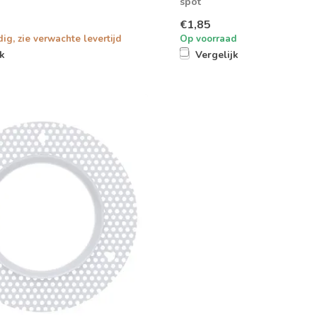
spot
€1,85
dig, zie verwachte levertijd
Op voorraad
jk
Vergelijk