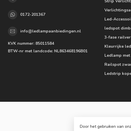
Strip Verlich
Verlichtings
0172-201367
Led-Accessoi
ledspot dimb
info@ledlampaanbiedingen.nl
3-fase railver
KVK nummer:
85011584
Kleurrijke l
BTW-nr met landcode:
NL863468196B01
Ledlamp met
Railspot zwa
Ledstrip kop
Door het gebruiken van onz