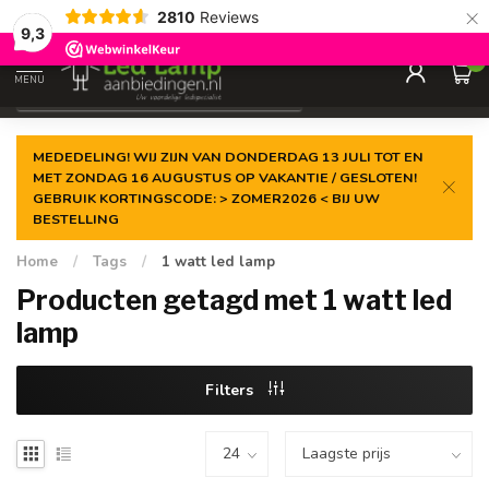
×
2810
Reviews
Gegarandeerde de
laagste prijs
9,3
0
MENU
€
Incl. 21% btw
MEDEDELING! WIJ ZIJN VAN DONDERDAG 13 JULI TOT EN
MET ZONDAG 16 AUGUSTUS OP VAKANTIE / GESLOTEN!
GEBRUIK KORTINGSCODE: > ZOMER2026 < BIJ UW
BESTELLING
Home
/
Tags
/
1 watt led lamp
Producten getagd met 1 watt led
lamp
Filters