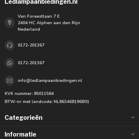
Ledlampaanbiedingen.nl
Van Foreestlaan 7 E
2404 HC Alphen aan den Rijn
Nederland
0172-201367
0172-201367
info@ledlampaanbiedingen.nl
KVK nummer:
85011584
BTW-nr met landcode:
NL863468196B01
Categorieën
Informatie