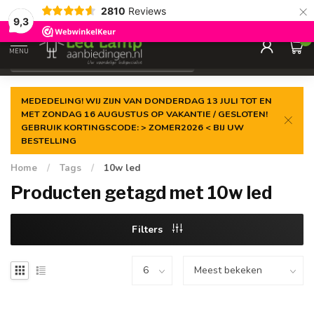
×
2810
Reviews
Gegarandeerde de
laagste prijs
9,3
0
MENU
€
Incl. 21% btw
MEDEDELING! WIJ ZIJN VAN DONDERDAG 13 JULI TOT EN
MET ZONDAG 16 AUGUSTUS OP VAKANTIE / GESLOTEN!
GEBRUIK KORTINGSCODE: > ZOMER2026 < BIJ UW
BESTELLING
Home
/
Tags
/
10w led
Producten getagd met 10w led
Filters