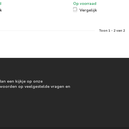
d
Op voorraad
jk
Vergelijk
Toon
1
-
2
van 2
dan een kijkje op onze
ntwoorden op veelgestelde vragen en