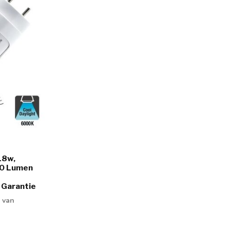
18w,
20 Lumen
 Garantie
 van