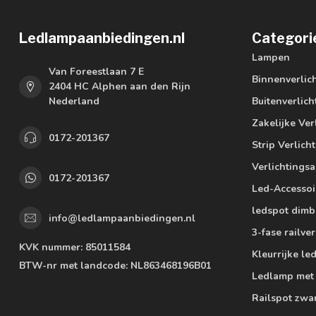
Ledlampaanbiedingen.nl
Categori
Lampen
Van Foreestlaan 7 E
Binnenverlic
2404 HC Alphen aan den Rijn
Nederland
Buitenverlich
Zakelijke Ver
0172-201367
Strip Verlich
Verlichtings
0172-201367
Led-Accessoi
ledspot dimb
info@ledlampaanbiedingen.nl
3-fase railver
KVK nummer:
85011584
Kleurrijke l
BTW-nr met landcode:
NL863468196B01
Ledlamp met
Railspot zwa