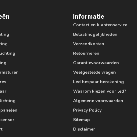
eën
Informatie
Contact en klantenservice
hting
Betaalmogelijkheden
ting
Verzendkosten
lichting
Retourneren
ting
Garantievoorwaarden
armaturen
Veelgestelde vragen
res
Led bespaar berekening
aar
Waarom kiezen voor led?
lichting
Algemene voorwaarden
edpanelen
Privacy Policy
 sensor
Sitemap
rt
Disclaimer