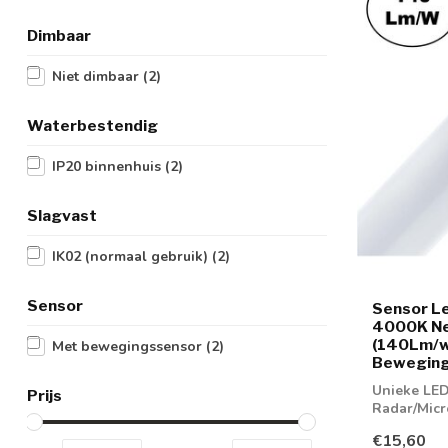
Dimbaar
Niet dimbaar
(2)
Waterbestendig
IP20 binnenhuis
(2)
Slagvast
IK02 (normaal gebruik)
(2)
Sensor
Sensor Le
4000K Ne
(140Lm/w
Met bewegingssensor
(2)
Bewegings
Unieke LED
Prijs
Radar/Mic
€15,60