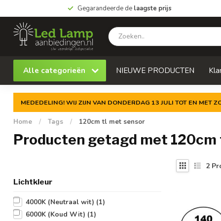
Gegarandeerde de
laagste prijs
Alle categorieën
NIEUWE PRODUCTEN
Kla
MEDEDELING! WIJ ZIJN VAN DONDERDAG 13 JULI TOT EN MET 
Home
/
Tags
/
120cm tl met sensor
Producten getagd met 120cm t
2
Pr
Lichtkleur
4000K (Neutraal wit)
(1)
6000K (Koud Wit)
(1)