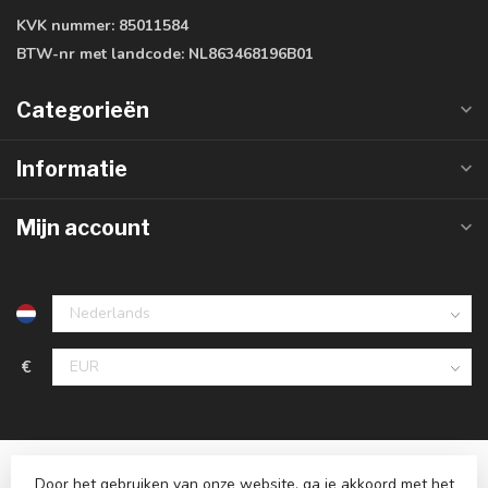
KVK nummer:
85011584
BTW-nr met landcode:
NL863468196B01
Categorieën
Informatie
Mijn account
€
Door het gebruiken van onze website, ga je akkoord met het