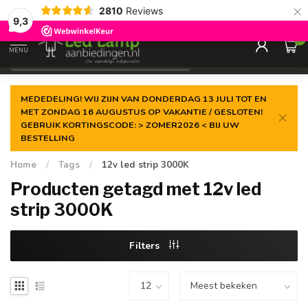
×
2810
Reviews
Gegarandeerde de
laagste prijs
9,3
0
MENU
€
Incl. 21% btw
MEDEDELING! WIJ ZIJN VAN DONDERDAG 13 JULI TOT EN
MET ZONDAG 16 AUGUSTUS OP VAKANTIE / GESLOTEN!
GEBRUIK KORTINGSCODE: > ZOMER2026 < BIJ UW
BESTELLING
Home
/
Tags
/
12v led strip 3000K
Producten getagd met 12v led
strip 3000K
Filters