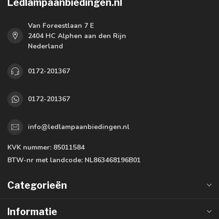
Ledlampaanbiedingen.nl
Van Foreestlaan 7 E
2404 HC Alphen aan den Rijn
Nederland
0172-201367
0172-201367
info@ledlampaanbiedingen.nl
KVK nummer:
85011584
BTW-nr met landcode:
NL863468196B01
Categorieën
Informatie