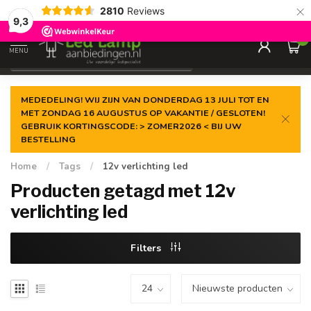
×
2810
Reviews
Gegarandeerde de
laagste prijs
9,3
0
MENU
€
Incl. 21% btw
MEDEDELING! WIJ ZIJN VAN DONDERDAG 13 JULI TOT EN
MET ZONDAG 16 AUGUSTUS OP VAKANTIE / GESLOTEN!
GEBRUIK KORTINGSCODE: > ZOMER2026 < BIJ UW
BESTELLING
Home
/
Tags
/
12v verlichting led
Producten getagd met 12v
verlichting led
Filters