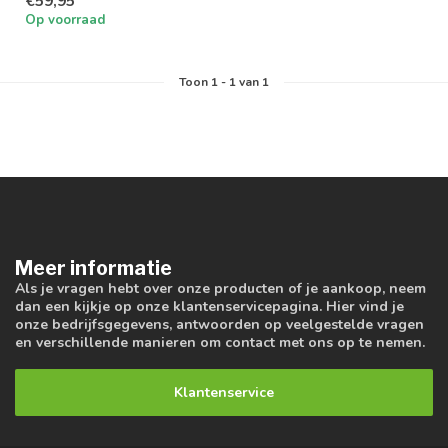
€59,95
werkplaatsen en...
Op voorraad
Toon
1
-
1
van 1
Meer informatie
Als je vragen hebt over onze producten of je aankoop, neem
dan een kijkje op onze klantenservicepagina. Hier vind je
onze bedrijfsgegevens, antwoorden op veelgestelde vragen
en verschillende manieren om contact met ons op te nemen.
Klantenservice