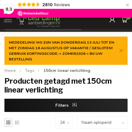
×
2810
Reviews
Gegarandeerde de
laagste prijs
9,3
0
MENU
€
Incl. 21% btw
MEDEDELING! WIJ ZIJN VAN DONDERDAG 13 JULI TOT EN
MET ZONDAG 16 AUGUSTUS OP VAKANTIE / GESLOTEN!
GEBRUIK KORTINGSCODE: > ZOMER2026 < BIJ UW
BESTELLING
Home
/
Tags
/
150cm linear verlichting
Producten getagd met 150cm
linear verlichting
Filters