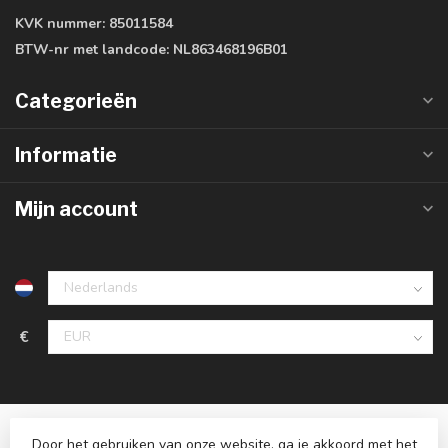
KVK nummer:
85011584
BTW-nr met landcode:
NL863468196B01
Categorieën
Informatie
Mijn account
€
Door het gebruiken van onze website, ga je akkoord met het