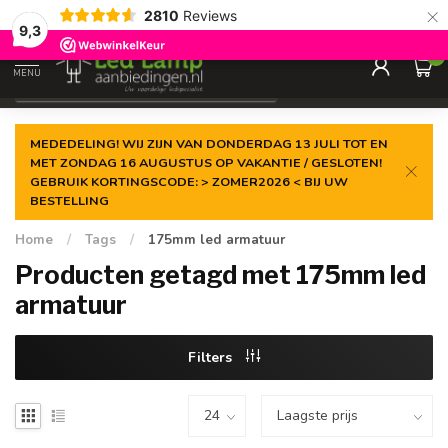
×
2810
Reviews
Gegarandeerde de
laagste prijs
9,3
0
MENU
€
Incl. 21% btw
MEDEDELING! WIJ ZIJN VAN DONDERDAG 13 JULI TOT EN
MET ZONDAG 16 AUGUSTUS OP VAKANTIE / GESLOTEN!
GEBRUIK KORTINGSCODE: > ZOMER2026 < BIJ UW
BESTELLING
Home
/
Tags
/
175mm led armatuur
Producten getagd met 175mm led
armatuur
Filters