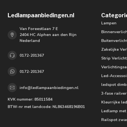
Ledlampaanbiedingen.nl
Categori
Lampen
Van Foreestlaan 7 E
Binnenverlic
2404 HC Alphen aan den Rijn
Nederland
Buitenverlich
Zakelijke Ver
0172-201367
Strip Verlich
Verlichtings
0172-201367
Led-Accessoi
ledspot dimb
info@ledlampaanbiedingen.nl
3-fase railver
KVK nummer:
85011584
Kleurrijke l
BTW-nr met landcode:
NL863468196B01
Ledlamp met
Railspot zwa