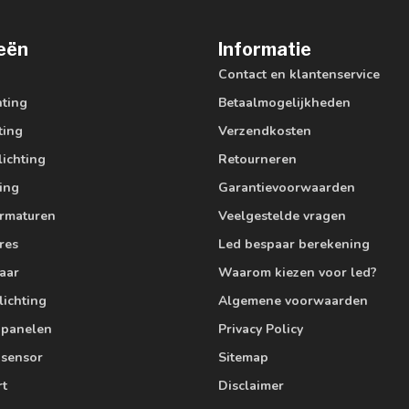
eën
Informatie
Contact en klantenservice
hting
Betaalmogelijkheden
ting
Verzendkosten
lichting
Retourneren
ting
Garantievoorwaarden
armaturen
Veelgestelde vragen
res
Led bespaar berekening
aar
Waarom kiezen voor led?
lichting
Algemene voorwaarden
edpanelen
Privacy Policy
 sensor
Sitemap
rt
Disclaimer