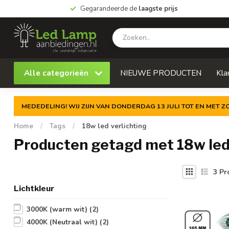
Gegarandeerde de
laagste prijs
Alle categorieën
NIEUWE PRODUCTEN
Kla
MEDEDELING! WIJ ZIJN VAN DONDERDAG 13 JULI TOT EN MET 
Home
/
Tags
/
18w led verlichting
Producten getagd met 18w led 
3
Pr
Lichtkleur
3000K (warm wit)
(2)
4000K (Neutraal wit)
(2)