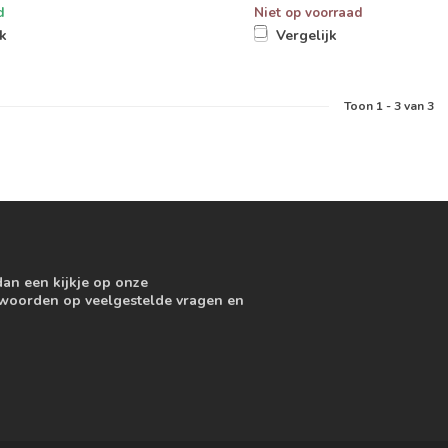
d
Niet op voorraad
jk
Vergelijk
Toon
1
-
3
van 3
dan een kijkje op onze
ntwoorden op veelgestelde vragen en