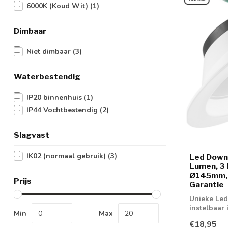
6000K (Koud Wit)
(1)
Dimbaar
Niet dimbaar
(3)
Waterbestendig
IP20 binnenhuis
(1)
IP44 Vochtbestendig
(2)
Slagvast
IK02 (normaal gebruik)
(3)
Led Down
Lumen, 3 
Ø145mm, S
Prijs
Garantie
Unieke Le
instelbaar 
Min
Max
4000K en 
€18,95