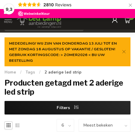
×
2810
Reviews
Gegarandeerde de
laagste prijs
9,3
0
MENU
€
Incl. 21% btw
MEDEDELING! WIJ ZIJN VAN DONDERDAG 13 JULI TOT EN
MET ZONDAG 16 AUGUSTUS OP VAKANTIE / GESLOTEN!
GEBRUIK KORTINGSCODE: > ZOMER2026 < BIJ UW
BESTELLING
Home
/
Tags
/
2 aderige led strip
Producten getagd met 2 aderige
led strip
Filters