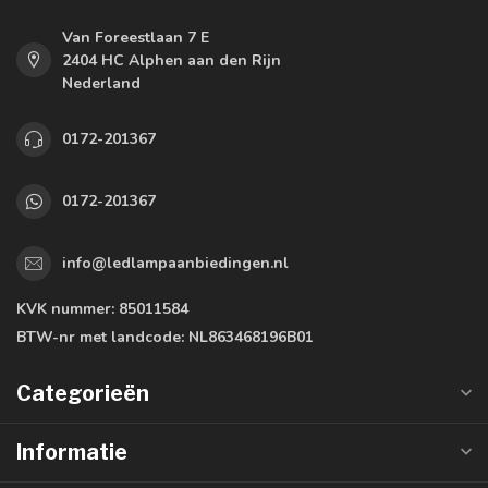
Van Foreestlaan 7 E
2404 HC Alphen aan den Rijn
Nederland
0172-201367
0172-201367
info@ledlampaanbiedingen.nl
KVK nummer:
85011584
BTW-nr met landcode:
NL863468196B01
Categorieën
Informatie