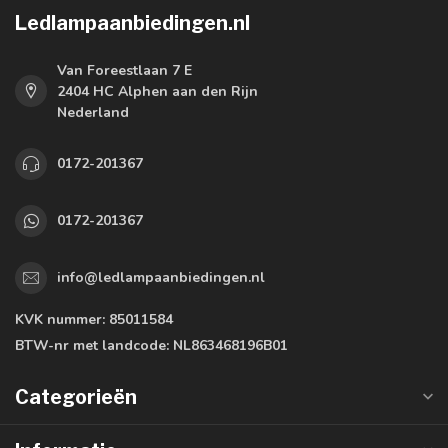
Ledlampaanbiedingen.nl
Van Foreestlaan 7 E
2404 HC Alphen aan den Rijn
Nederland
0172-201367
0172-201367
info@ledlampaanbiedingen.nl
KVK nummer:
85011584
BTW-nr met landcode:
NL863468196B01
Categorieën