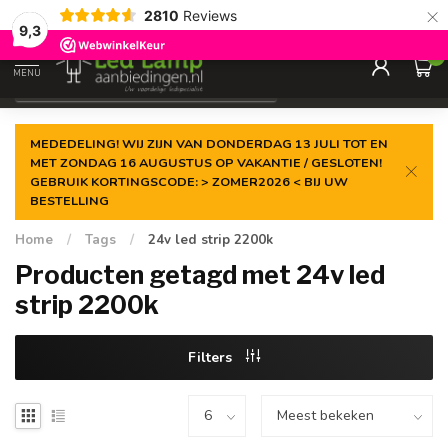
×
2810
Reviews
Gegarandeerde de
laagste prijs
9,3
0
MENU
€
Incl. 21% btw
MEDEDELING! WIJ ZIJN VAN DONDERDAG 13 JULI TOT EN
MET ZONDAG 16 AUGUSTUS OP VAKANTIE / GESLOTEN!
GEBRUIK KORTINGSCODE: > ZOMER2026 < BIJ UW
BESTELLING
Home
/
Tags
/
24v led strip 2200k
Producten getagd met 24v led
strip 2200k
Filters