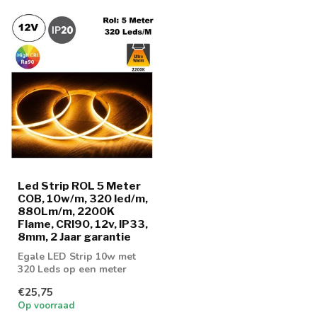
Led Strip ROL 5 Meter
COB, 10w/m, 320 led/m,
880Lm/m, 2200K
Flame, CRI90, 12v, IP33,
8mm, 2 Jaar garantie
Egale LED Strip 10w met
320 Leds op een meter
voorzien van COB
€25,75
Techniek! Leverba...
Op voorraad