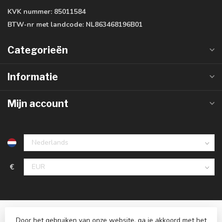
KVK nummer:
85011584
BTW-nr met landcode:
NL863468196B01
Categorieën
Informatie
Mijn account
€
Door het gebruiken van onze website, ga je akkoord met het