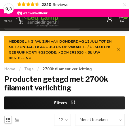
×
2810
Reviews
Gegarandeerde de
laagste prijs
9,3
0
MENU
€
Incl. 21% btw
MEDEDELING! WIJ ZIJN VAN DONDERDAG 13 JULI TOT EN
MET ZONDAG 16 AUGUSTUS OP VAKANTIE / GESLOTEN!
GEBRUIK KORTINGSCODE: > ZOMER2026 < BIJ UW
BESTELLING
Home
/
Tags
/
2700k filament verlichting
Producten getagd met 2700k
filament verlichting
Filters