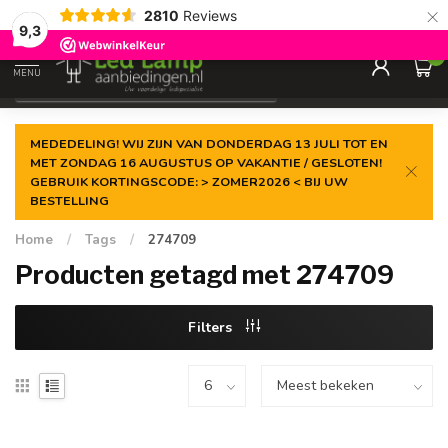
×
2810
Reviews
Gegarandeerde de
laagste prijs
9,3
0
MENU
€
Incl. 21% btw
MEDEDELING! WIJ ZIJN VAN DONDERDAG 13 JULI TOT EN
MET ZONDAG 16 AUGUSTUS OP VAKANTIE / GESLOTEN!
GEBRUIK KORTINGSCODE: > ZOMER2026 < BIJ UW
BESTELLING
Home
/
Tags
/
274709
Producten getagd met 274709
Filters