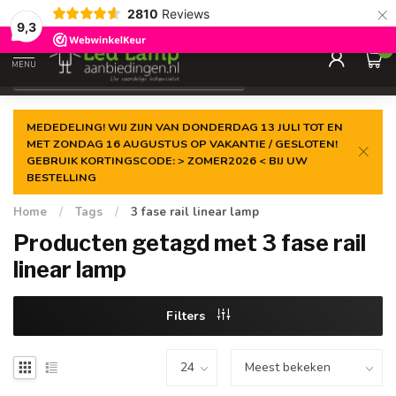
×
2810
Reviews
Gegarandeerde de
laagste prijs
9,3
0
MENU
€
Incl. 21% btw
MEDEDELING! WIJ ZIJN VAN DONDERDAG 13 JULI TOT EN
MET ZONDAG 16 AUGUSTUS OP VAKANTIE / GESLOTEN!
GEBRUIK KORTINGSCODE: > ZOMER2026 < BIJ UW
BESTELLING
Home
/
Tags
/
3 fase rail linear lamp
Producten getagd met 3 fase rail
linear lamp
Filters