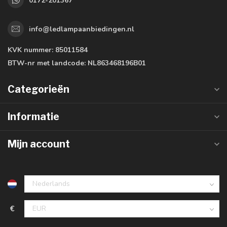
0172-201367
info@ledlampaanbiedingen.nl
KVK nummer:
85011584
BTW-nr met landcode:
NL863468196B01
Categorieën
Informatie
Mijn account
€