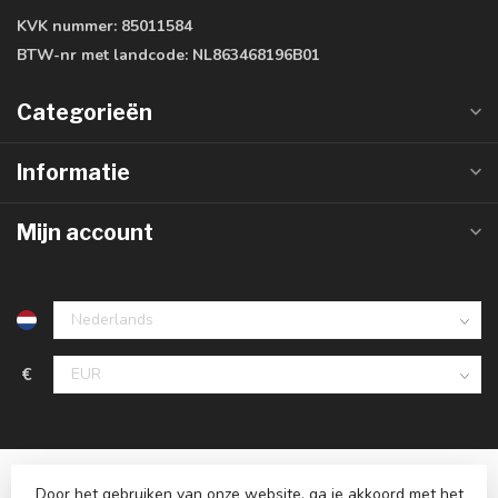
KVK nummer:
85011584
BTW-nr met landcode:
NL863468196B01
Categorieën
Informatie
Mijn account
€
Door het gebruiken van onze website, ga je akkoord met het