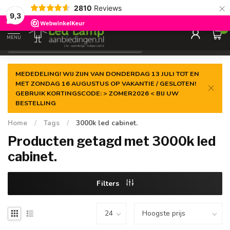
×
2810
Reviews
Gegarandeerde de
laagste prijs
9,3
0
MENU
€
Incl. 21% btw
MEDEDELING! WIJ ZIJN VAN DONDERDAG 13 JULI TOT EN
MET ZONDAG 16 AUGUSTUS OP VAKANTIE / GESLOTEN!
GEBRUIK KORTINGSCODE: > ZOMER2026 < BIJ UW
BESTELLING
Home
/
Tags
/
3000k led cabinet.
Producten getagd met 3000k led
cabinet.
Filters