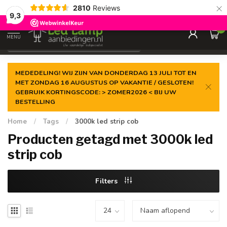
×
2810
Reviews
Gegarandeerde de
laagste prijs
9,3
0
MENU
€
Incl. 21% btw
MEDEDELING! WIJ ZIJN VAN DONDERDAG 13 JULI TOT EN
MET ZONDAG 16 AUGUSTUS OP VAKANTIE / GESLOTEN!
GEBRUIK KORTINGSCODE: > ZOMER2026 < BIJ UW
BESTELLING
Home
/
Tags
/
3000k led strip cob
Producten getagd met 3000k led
strip cob
Filters