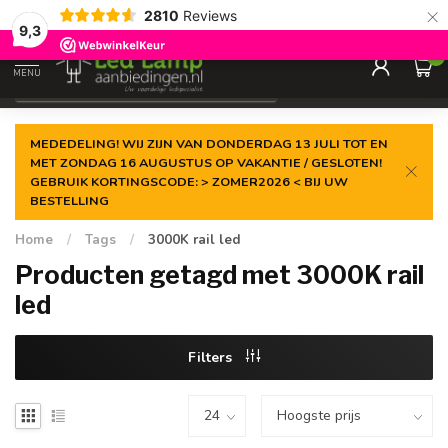
×
2810
Reviews
Gegarandeerde de
laagste prijs
9,3
0
MENU
€
Incl. 21% btw
MEDEDELING! WIJ ZIJN VAN DONDERDAG 13 JULI TOT EN
MET ZONDAG 16 AUGUSTUS OP VAKANTIE / GESLOTEN!
GEBRUIK KORTINGSCODE: > ZOMER2026 < BIJ UW
BESTELLING
Home
/
Tags
/
3000K rail led
Producten getagd met 3000K rail
led
Filters