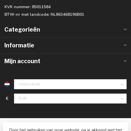
KVK nummer:
85011584
BTW-nr met landcode:
NL863468196B01
Categorieën
Informatie
Mijn account
€
Door het gebruiken van onze website, ga je akkoord met het