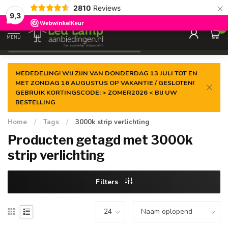
×
2810
Reviews
Gegarandeerde de
laagste prijs
9,3
0
MENU
€
Incl. 21% btw
MEDEDELING! WIJ ZIJN VAN DONDERDAG 13 JULI TOT EN
MET ZONDAG 16 AUGUSTUS OP VAKANTIE / GESLOTEN!
GEBRUIK KORTINGSCODE: > ZOMER2026 < BIJ UW
BESTELLING
Home
/
Tags
/
3000k strip verlichting
Producten getagd met 3000k
strip verlichting
Filters