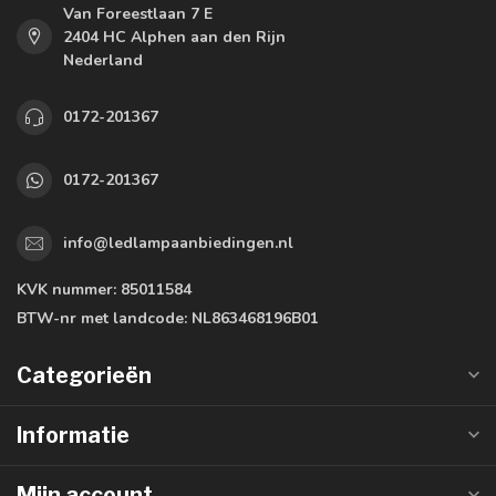
Van Foreestlaan 7 E
2404 HC Alphen aan den Rijn
Nederland
0172-201367
0172-201367
info@ledlampaanbiedingen.nl
KVK nummer:
85011584
BTW-nr met landcode:
NL863468196B01
Categorieën
Informatie
Mijn account