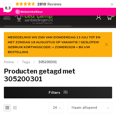
×
2810
Reviews
Gegarandeerde de
laagste prijs
9,3
0
MENU
€
Incl. 21% btw
MEDEDELING! WIJ ZIJN VAN DONDERDAG 13 JULI TOT EN
MET ZONDAG 16 AUGUSTUS OP VAKANTIE / GESLOTEN!
GEBRUIK KORTINGSCODE: > ZOMER2026 < BIJ UW
BESTELLING
Home
/
Tags
/
305200301
Producten getagd met
305200301
Filters