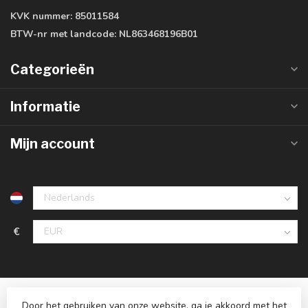
KVK nummer:
85011584
BTW-nr met landcode:
NL863468196B01
Categorieën
Informatie
Mijn account
€
Door het gebruiken van onze website, ga je akkoord met het