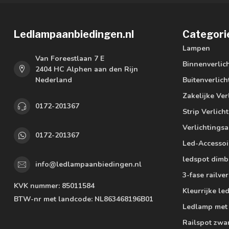
Ledlampaanbiedingen.nl
Categori
Lampen
Van Foreestlaan 7 E
Binnenverlic
2404 HC Alphen aan den Rijn
Nederland
Buitenverlich
Zakelijke Ver
0172-201367
Strip Verlich
Verlichtings
0172-201367
Led-Accessoi
ledspot dimb
info@ledlampaanbiedingen.nl
3-fase railver
KVK nummer:
85011584
Kleurrijke l
BTW-nr met landcode:
NL863468196B01
Ledlamp met
Railspot zwa