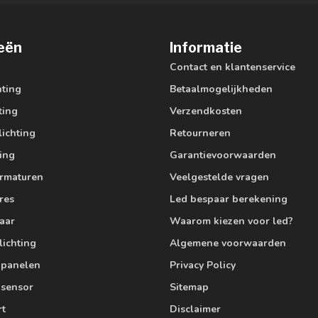
eën
Informatie
Contact en klantenservice
hting
Betaalmogelijkheden
ting
Verzendkosten
lichting
Retourneren
ting
Garantievoorwaarden
armaturen
Veelgestelde vragen
res
Led bespaar berekening
aar
Waarom kiezen voor led?
lichting
Algemene voorwaarden
edpanelen
Privacy Policy
 sensor
Sitemap
rt
Disclaimer