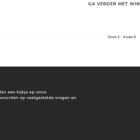
GA VERDER MET WIN
Toon
1
-
0
van 0
dan een kijkje op onze
ntwoorden op veelgestelde vragen en