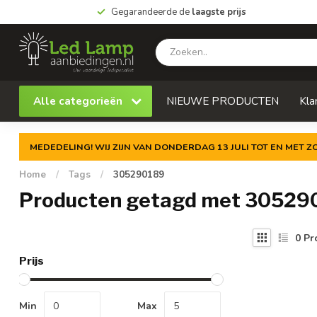
Gegarandeerde de
laagste prijs
Alle categorieën
NIEUWE PRODUCTEN
Kla
MEDEDELING! WIJ ZIJN VAN DONDERDAG 13 JULI TOT EN MET 
Home
/
Tags
/
305290189
Producten getagd met 30529
0
Pr
Prijs
Min
Max