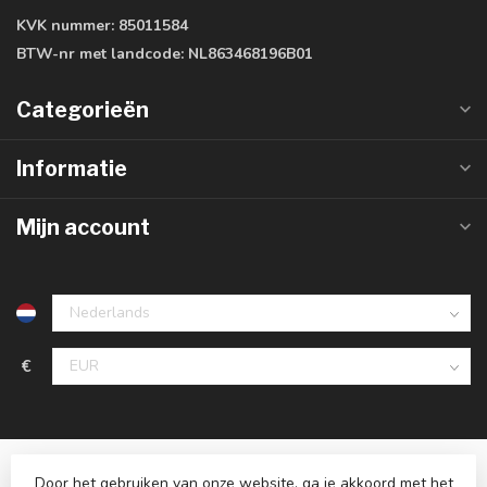
KVK nummer:
85011584
BTW-nr met landcode:
NL863468196B01
Categorieën
Informatie
Mijn account
€
Door het gebruiken van onze website, ga je akkoord met het