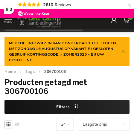
×
2810
Reviews
Gegarandeerde de
laagste prijs
9,3
0
MENU
€
Incl. 21% btw
MEDEDELING! WIJ ZIJN VAN DONDERDAG 13 JULI TOT EN
MET ZONDAG 16 AUGUSTUS OP VAKANTIE / GESLOTEN!
GEBRUIK KORTINGSCODE: > ZOMER2026 < BIJ UW
BESTELLING
Home
/
Tags
/
306700106
Producten getagd met
306700106
Filters