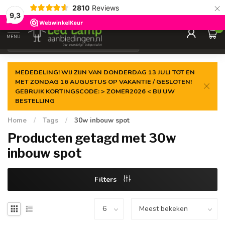
×
2810
Reviews
Gegarandeerde de
laagste prijs
9,3
0
MENU
€
Incl. 21% btw
MEDEDELING! WIJ ZIJN VAN DONDERDAG 13 JULI TOT EN
MET ZONDAG 16 AUGUSTUS OP VAKANTIE / GESLOTEN!
GEBRUIK KORTINGSCODE: > ZOMER2026 < BIJ UW
BESTELLING
Home
/
Tags
/
30w inbouw spot
Producten getagd met 30w
inbouw spot
Filters