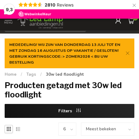
×
2810
Reviews
Gegarandeerde de
laagste prijs
9,3
0
MENU
€
Incl. 21% btw
MEDEDELING! WIJ ZIJN VAN DONDERDAG 13 JULI TOT EN
MET ZONDAG 16 AUGUSTUS OP VAKANTIE / GESLOTEN!
GEBRUIK KORTINGSCODE: > ZOMER2026 < BIJ UW
BESTELLING
Home
/
Tags
/
30w led floodlight
Producten getagd met 30w led
floodlight
Filters