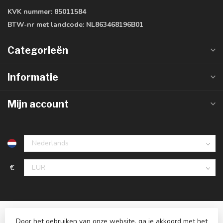
KVK nummer:
85011584
BTW-nr met landcode:
NL863468196B01
Categorieën
Informatie
Mijn account
€
Door het gebruiken van onze website, ga je akkoord met het