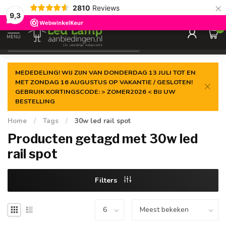
×
2810
Reviews
Gegarandeerde de
laagste prijs
9,3
0
MENU
€
Incl. 21% btw
MEDEDELING! WIJ ZIJN VAN DONDERDAG 13 JULI TOT EN
MET ZONDAG 16 AUGUSTUS OP VAKANTIE / GESLOTEN!
GEBRUIK KORTINGSCODE: > ZOMER2026 < BIJ UW
BESTELLING
Home
/
Tags
/
30w led rail spot
Producten getagd met 30w led
rail spot
Filters