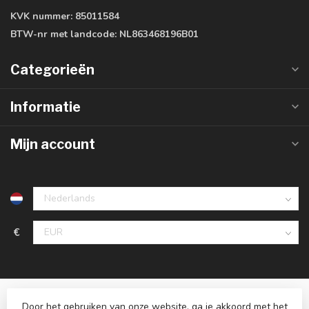
KVK nummer:
85011584
BTW-nr met landcode:
NL863468196B01
Categorieën
Informatie
Mijn account
€
Door het gebruiken van onze website, ga je akkoord met het