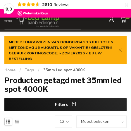
×
2810
Reviews
Gegarandeerde de
laagste prijs
9,3
0
MENU
€
Incl. 21% btw
MEDEDELING! WIJ ZIJN VAN DONDERDAG 13 JULI TOT EN
MET ZONDAG 16 AUGUSTUS OP VAKANTIE / GESLOTEN!
GEBRUIK KORTINGSCODE: > ZOMER2026 < BIJ UW
BESTELLING
Home
/
Tags
/
35mm led spot 4000K
Producten getagd met 35mm led
spot 4000K
Filters