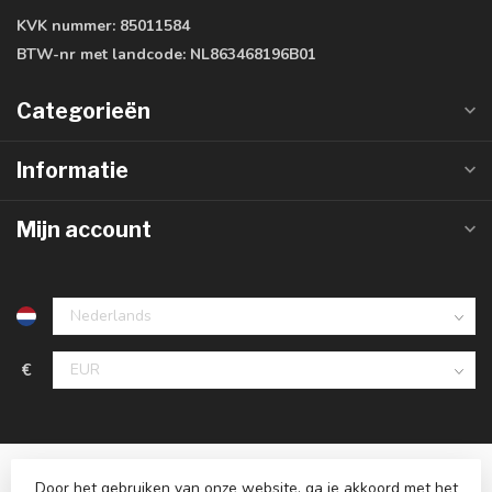
KVK nummer:
85011584
BTW-nr met landcode:
NL863468196B01
Categorieën
Informatie
Mijn account
€
Door het gebruiken van onze website, ga je akkoord met het