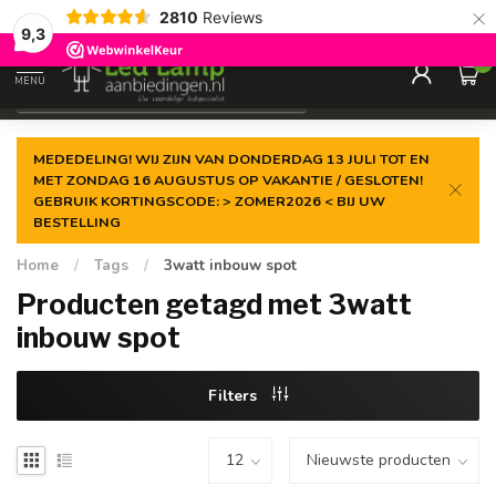
×
2810
Reviews
Gegarandeerde de
laagste prijs
9,3
0
MENU
€
Incl. 21% btw
MEDEDELING! WIJ ZIJN VAN DONDERDAG 13 JULI TOT EN
MET ZONDAG 16 AUGUSTUS OP VAKANTIE / GESLOTEN!
GEBRUIK KORTINGSCODE: > ZOMER2026 < BIJ UW
BESTELLING
Home
/
Tags
/
3watt inbouw spot
Producten getagd met 3watt
inbouw spot
Filters