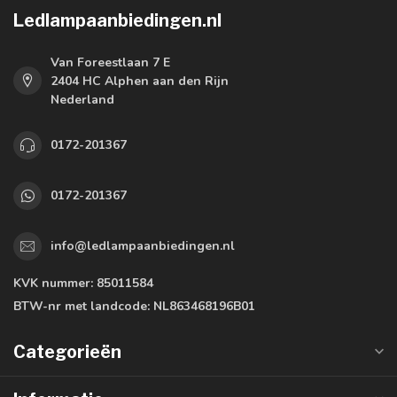
Ledlampaanbiedingen.nl
Van Foreestlaan 7 E
2404 HC Alphen aan den Rijn
Nederland
0172-201367
0172-201367
info@ledlampaanbiedingen.nl
KVK nummer:
85011584
BTW-nr met landcode:
NL863468196B01
Categorieën