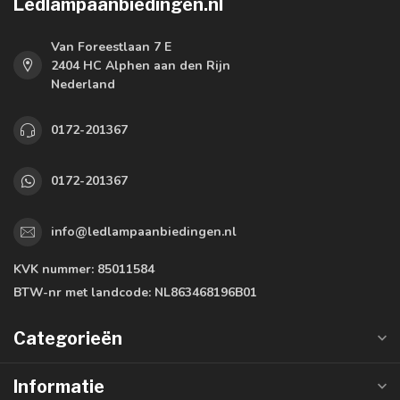
Ledlampaanbiedingen.nl
Van Foreestlaan 7 E
2404 HC Alphen aan den Rijn
Nederland
0172-201367
0172-201367
info@ledlampaanbiedingen.nl
KVK nummer:
85011584
BTW-nr met landcode:
NL863468196B01
Categorieën
Informatie