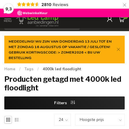
×
2810
Reviews
Gegarandeerde de
laagste prijs
9,3
0
MENU
€
Incl. 21% btw
MEDEDELING! WIJ ZIJN VAN DONDERDAG 13 JULI TOT EN
MET ZONDAG 16 AUGUSTUS OP VAKANTIE / GESLOTEN!
GEBRUIK KORTINGSCODE: > ZOMER2026 < BIJ UW
BESTELLING
Home
/
Tags
/
4000k led floodlight
Producten getagd met 4000k led
floodlight
Filters