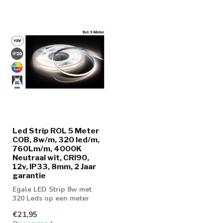
Led Strip ROL 5 Meter
COB, 8w/m, 320 led/m,
760Lm/m, 4000K
Neutraal wit, CRI90,
12v, IP33, 8mm, 2 Jaar
garantie
Egale LED Strip 8w met
320 Leds op een meter
voorzien van COB
€21,95
Techniek! Leverbaa...