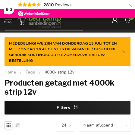
×
2810
Reviews
Gegarandeerde de
laagste prijs
9,3
0
MENU
€
Incl. 21% btw
MEDEDELING! WIJ ZIJN VAN DONDERDAG 13 JULI TOT EN
MET ZONDAG 16 AUGUSTUS OP VAKANTIE / GESLOTEN!
GEBRUIK KORTINGSCODE: > ZOMER2026 < BIJ UW
BESTELLING
Home
/
Tags
/
4000k strip 12v
Producten getagd met 4000k
strip 12v
Filters