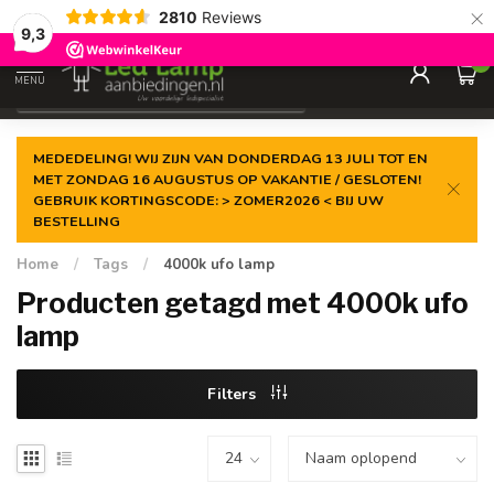
×
2810
Reviews
Gegarandeerde de
laagste prijs
9,3
0
MENU
€
Incl. 21% btw
MEDEDELING! WIJ ZIJN VAN DONDERDAG 13 JULI TOT EN
MET ZONDAG 16 AUGUSTUS OP VAKANTIE / GESLOTEN!
GEBRUIK KORTINGSCODE: > ZOMER2026 < BIJ UW
BESTELLING
Home
/
Tags
/
4000k ufo lamp
Producten getagd met 4000k ufo
lamp
Filters