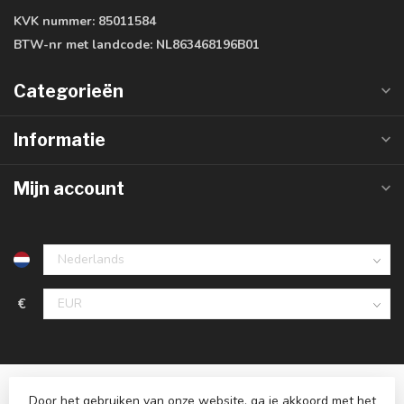
KVK nummer:
85011584
BTW-nr met landcode:
NL863468196B01
Categorieën
Informatie
Mijn account
€
Door het gebruiken van onze website, ga je akkoord met het