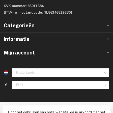
KVK nummer:
85011584
BTW-nr met landcode:
NL863468196B01
Categorieën
Informatie
Mijn account
€
Door het gebruiken van onze website, ga je akkoord met het