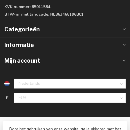
KVK nummer:
85011584
BTW-nr met landcode:
NL863468196B01
Categorieën
Informatie
Mijn account
€
Door het gebruiken van onze website, ga je akkoord met het