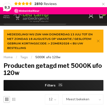
×
2810
Reviews
Gegarandeerde de
laagste prijs
9,3
0
MENU
€
Incl. 21% btw
MEDEDELING! WIJ ZIJN VAN DONDERDAG 13 JULI TOT EN
MET ZONDAG 16 AUGUSTUS OP VAKANTIE / GESLOTEN!
GEBRUIK KORTINGSCODE: > ZOMER2026 < BIJ UW
BESTELLING
Home
/
Tags
/
5000K ufo 120w
Producten getagd met 5000K ufo
120w
Filters