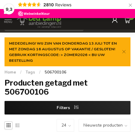
×
2810
Reviews
Gegarandeerde de
laagste prijs
9,3
0
MENU
€
Incl. 21% btw
MEDEDELING! WIJ ZIJN VAN DONDERDAG 13 JULI TOT EN
MET ZONDAG 16 AUGUSTUS OP VAKANTIE / GESLOTEN!
GEBRUIK KORTINGSCODE: > ZOMER2026 < BIJ UW
BESTELLING
Home
/
Tags
/
506700106
Producten getagd met
506700106
Filters