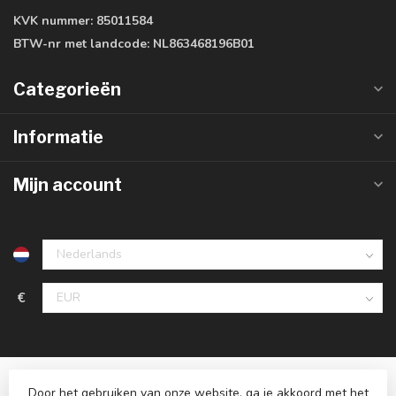
KVK nummer:
85011584
BTW-nr met landcode:
NL863468196B01
Categorieën
Informatie
Mijn account
€
Door het gebruiken van onze website, ga je akkoord met het