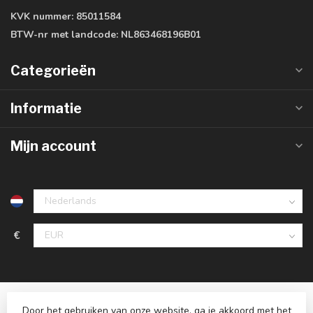
KVK nummer:
85011584
BTW-nr met landcode:
NL863468196B01
Categorieën
Informatie
Mijn account
€
Door het gebruiken van onze website, ga je akkoord met het