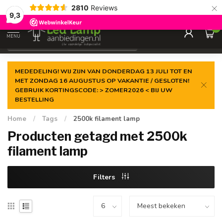
×
2810
Reviews
Gegarandeerde de
laagste prijs
9,3
0
MENU
€
Incl. 21% btw
MEDEDELING! WIJ ZIJN VAN DONDERDAG 13 JULI TOT EN
MET ZONDAG 16 AUGUSTUS OP VAKANTIE / GESLOTEN!
GEBRUIK KORTINGSCODE: > ZOMER2026 < BIJ UW
BESTELLING
Home
/
Tags
/
2500k filament lamp
Producten getagd met 2500k
filament lamp
Filters