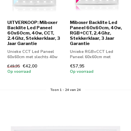
UITVERKOOP: Miboxer
Miboxer Backlite Led
Backlite Led Paneel
Paneel 60x60cm, 40w,
60x60cm, 40w, CCT,
RGB+CCT, 2.4Ghz,
2.4Ghz, Stekkerklaar, 3
Stekkerklaar, 3 Jaar
Jaar Garantie
Garantie
Unieke CCT Led Paneel
Unieke RGB+CCT Led
60x60cm met slechts 40w
Paneel 60x60cm met
in verbruik. Wordt
slechts 40w in verbruik.
€42,00
€57,95
€49,95
geleverd met 3 ...
Wordt geleverd me...
Op voorraad
Op voorraad
Toon
1
-
24
van 24