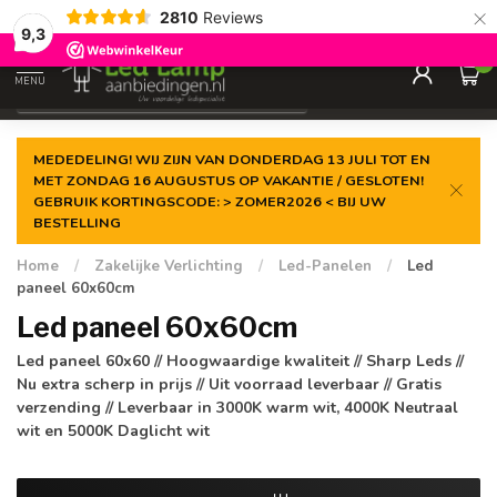
×
2810
Reviews
Gegarandeerde de
laagste prijs
9,3
0
MENU
€
Incl. 21% btw
MEDEDELING! WIJ ZIJN VAN DONDERDAG 13 JULI TOT EN
MET ZONDAG 16 AUGUSTUS OP VAKANTIE / GESLOTEN!
GEBRUIK KORTINGSCODE: > ZOMER2026 < BIJ UW
BESTELLING
Home
/
Zakelijke Verlichting
/
Led-Panelen
/
Led
paneel 60x60cm
Led paneel 60x60cm
Led paneel 60x60 // Hoogwaardige kwaliteit // Sharp Leds //
Nu extra scherp in prijs // Uit voorraad leverbaar // Gratis
verzending // Leverbaar in 3000K warm wit, 4000K Neutraal
wit en 5000K Daglicht wit