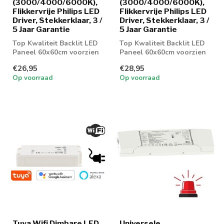
(3000/4000/6000K),
(3000/4000/6000K),
Flikkervrije Philips LED
Flikkervrije Philips LED
Driver, Stekkerklaar, 3 /
Driver, Stekkerklaar, 3 /
5 Jaar Garantie
5 Jaar Garantie
Top Kwaliteit Backlit LED
Top Kwaliteit Backlit LED
Paneel 60x60cm voorzien
Paneel 60x60cm voorzien
van PH LED Driver en
van PH LED Driver en
€26,95
€28,95
UGR19 Dif...
UGR19 Dif...
Op voorraad
Op voorraad
Tuya Wifi Dimbare LED
Universele