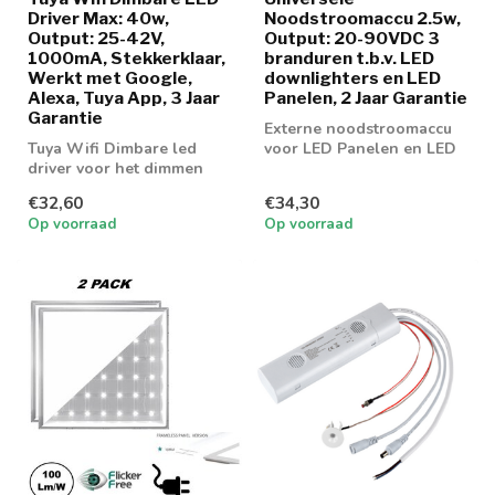
Driver Max: 40w,
Noodstroomaccu 2.5w,
Output: 25-42V,
Output: 20-90VDC 3
1000mA, Stekkerklaar,
branduren t.b.v. LED
Werkt met Google,
downlighters en LED
Alexa, Tuya App, 3 Jaar
Panelen, 2 Jaar Garantie
Garantie
Externe noodstroomaccu
Tuya Wifi Dimbare led
voor LED Panelen en LED
driver voor het dimmen
Downlighters met externe
van led panelen en led
voeding
€32,60
€34,30
downlighters
Op voorraad
Op voorraad