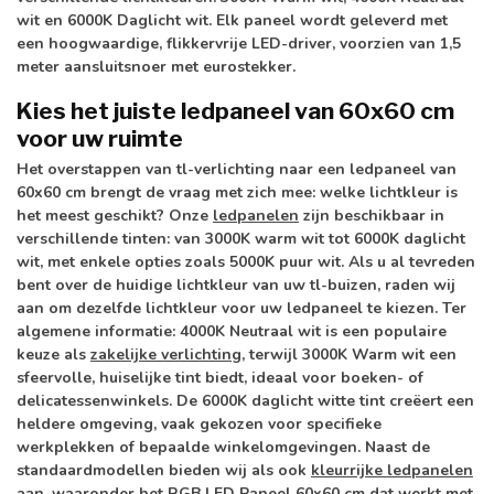
wit en 6000K Daglicht wit. Elk paneel wordt geleverd met
een hoogwaardige, flikkervrije LED-driver, voorzien van 1,5
meter aansluitsnoer met eurostekker.
Kies het juiste ledpaneel van 60x60 cm
voor uw ruimte
Het overstappen van tl-verlichting naar een ledpaneel van
60x60 cm brengt de vraag met zich mee: welke lichtkleur is
het meest geschikt? Onze
ledpanelen
zijn beschikbaar in
verschillende tinten: van 3000K warm wit tot 6000K daglicht
wit, met enkele opties zoals 5000K puur wit. Als u al tevreden
bent over de huidige lichtkleur van uw tl-buizen, raden wij
aan om dezelfde lichtkleur voor uw ledpaneel te kiezen. Ter
algemene informatie: 4000K Neutraal wit is een populaire
keuze als
zakelijke verlichting
, terwijl 3000K Warm wit een
sfeervolle, huiselijke tint biedt, ideaal voor boeken- of
delicatessenwinkels. De 6000K daglicht witte tint creëert een
heldere omgeving, vaak gekozen voor specifieke
werkplekken of bepaalde winkelomgevingen. Naast de
standaardmodellen bieden wij als ook
kleurrijke ledpanelen
aan, waaronder het RGB LED Paneel 60x60 cm dat werkt met