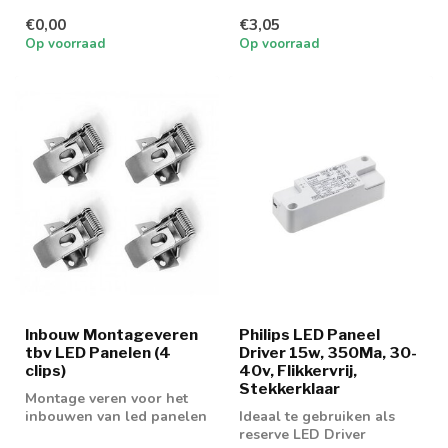
niet verder, wij kunnen het
€0,00
€3,05
...
Op voorraad
Op voorraad
Inbouw Montageveren
Philips LED Paneel
tbv LED Panelen (4
Driver 15w, 350Ma, 30-
clips)
40v, Flikkervrij,
Stekkerklaar
Montage veren voor het
inbouwen van led panelen
Ideaal te gebruiken als
reserve LED Driver