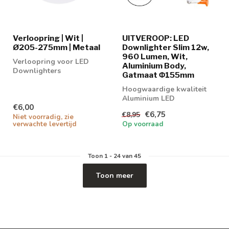
Verloopring | Wit |
UITVEROOP: LED
Ø205-275mm | Metaal
Downlighter Slim 12w,
960 Lumen, Wit,
Verloopring voor LED
Aluminium Body,
Downlighters
Gatmaat Φ155mm
Hoogwaardige kwaliteit
Aluminium LED
€6,00
Downlighter 12w in 3
€6,75
€8,95
lichtkleuren
Niet voorradig, zie
verwachte levertijd
Op voorraad
Toon
1
-
24
van 45
Toon meer