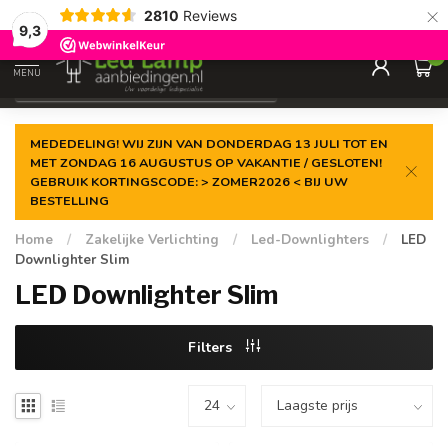
×
2810
Reviews
Gegarandeerde de
laagste prijs
9,3
0
MENU
€
Incl. 21% btw
MEDEDELING! WIJ ZIJN VAN DONDERDAG 13 JULI TOT EN
MET ZONDAG 16 AUGUSTUS OP VAKANTIE / GESLOTEN!
GEBRUIK KORTINGSCODE: > ZOMER2026 < BIJ UW
BESTELLING
Home
/
Zakelijke Verlichting
/
Led-Downlighters
/
LED
Downlighter Slim
LED Downlighter Slim
Filters