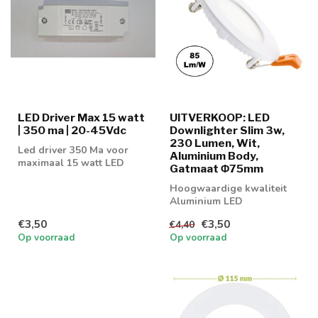
LED Driver Max 15 watt
UITVERKOOP: LED
| 350 ma | 20-45Vdc
Downlighter Slim 3w,
230 Lumen, Wit,
Led driver 350 Ma voor
Aluminium Body,
maximaal 15 watt LED
Gatmaat Φ75mm
verlichting
Hoogwaardige kwaliteit
Aluminium LED
Downlighter 3w in 3
€3,50
€3,50
€4,40
lichtkleuren
Op voorraad
Op voorraad