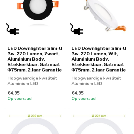
LED Downlighter Slim-U
LED Downlighter Slim-U
3w, 270 Lumen, Zwart,
3w, 270 Lumen, Wit,
Aluminium Body,
Aluminium Body,
Stekkerklaar, Gatmaat
Stekkerklaar, Gatmaat
Φ75mm, 2 Jaar Garantie
Φ75mm, 2 Jaar Garantie
Hoogwaardige kwaliteit
Hoogwaardige kwaliteit
Aluminium LED
Aluminium LED
Downlighter 3w in 3
Downlighter 3w in 2
€4,95
€4,95
lichtkleuren
lichtkleuren
Op voorraad
Op voorraad