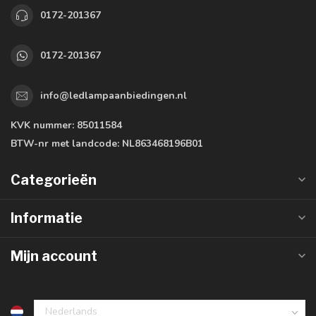
0172-201367
0172-201367
info@ledlampaanbiedingen.nl
KVK nummer:
85011584
BTW-nr met landcode:
NL863468196B01
Categorieën
Informatie
Mijn account