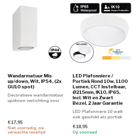
Wandarmatuur Mis
LED Plafonniere /
up/down, Wit, IP54, (2x
Portiek Rond 10w, 1100
GU10 spot)
Lumen, CCT Instelbaar,
Ø215mm, IK10, IP65,
Decoratieve wandarmatuur
Incl. Wit en Zwart
up/down verlichting voor
Bezel, 2 Jaar Garantie
binnenshuis en
buitenshuis te ...
LED Plafonniere 10 watt
ook geschikt als portiek
€17,95
en galerij verlichting
€18,95
Niet voorradig, zie
verwachte levertijd
Op voorraad