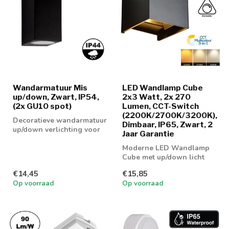
Wandarmatuur Mis
LED Wandlamp Cube
up/down, Zwart, IP54,
2x3 Watt, 2x 270
(2x GU10 spot)
Lumen, CCT-Switch
(2200K/2700K/3200K),
Decoratieve wandarmatuur
Dimbaar, IP65, Zwart, 2
up/down verlichting voor
Jaar Garantie
binnenshuis en
buitenshuis te ...
Moderne LED Wandlamp
Cube met up/down licht
met 3 lichtkleuren
€14,45
€15,85
Op voorraad
Op voorraad