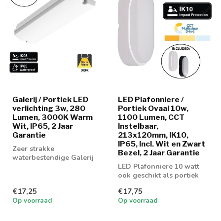
Galerij / Portiek LED
LED Plafonniere /
verlichting 3w, 280
Portiek Ovaal 10w,
Lumen, 3000K Warm
1100 Lumen, CCT
Wit, IP65, 2 Jaar
Instelbaar,
Garantie
213x120mm, IK10,
IP65, Incl. Wit en Zwart
Zeer strakke
Bezel, 2 Jaar Garantie
waterbestendige Galerij
LED verlichting 3w in
LED Plafonniere 10 watt
3000K lichtkleur
ook geschikt als portiek
en galerij verlichting
€17,25
€17,75
Op voorraad
Op voorraad