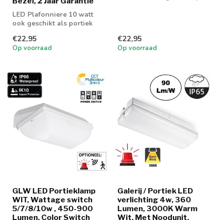
Bezel, 2 Jaar Garantie
LED verlichting 4w in
LED Plafonniere 10 watt
3000K lichtkleur
ook geschikt als portiek
en galerij verlichting met
€22,95
€22,95
bewe...
Op voorraad
Op voorraad
GLW LED Portieklamp
Galerij / Portiek LED
WIT, Wattage switch
verlichting 4w, 360
5/7/8/10w , 450-900
Lumen, 3000K Warm
Lumen, Color Switch
Wit, Met Noodunit,