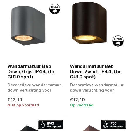
Wandarmatuur Beb
Wandarmatuur Beb
Down, Grijs, IP44, (1x
Down, Zwart, IP44, (1x
GU10 spot)
GU10 spot)
Decoratieve wandarmatuur
Decoratieve wandarmatuur
down verlichting voor
down verlichting voor
binnenshuis en
binnenshuis en
€12,10
€12,10
buitenshuis te geb...
buitenshuis te geb...
Niet op voorraad
Op voorraad