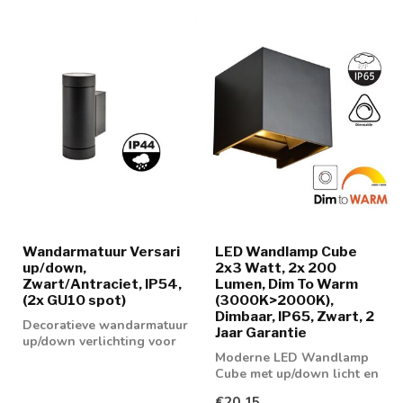
Wandarmatuur Versari
LED Wandlamp Cube
up/down,
2x3 Watt, 2x 200
Zwart/Antraciet, IP54,
Lumen, Dim To Warm
(2x GU10 spot)
(3000K>2000K),
Dimbaar, IP65, Zwart, 2
Decoratieve wandarmatuur
Jaar Garantie
up/down verlichting voor
binnenshuis en
Moderne LED Wandlamp
buitenshuis te ...
Cube met up/down licht en
dim to warm functie
€20,15