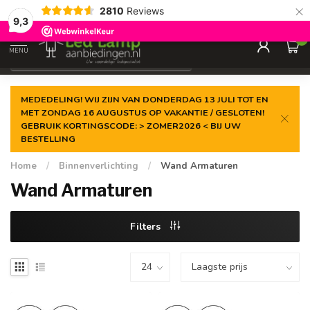
×
2810
Reviews
Gegarandeerde de
laagste prijs
9,3
0
MENU
€
Incl. 21% btw
MEDEDELING! WIJ ZIJN VAN DONDERDAG 13 JULI TOT EN
MET ZONDAG 16 AUGUSTUS OP VAKANTIE / GESLOTEN!
GEBRUIK KORTINGSCODE: > ZOMER2026 < BIJ UW
BESTELLING
Home
/
Binnenverlichting
/
Wand Armaturen
Wand Armaturen
Filters