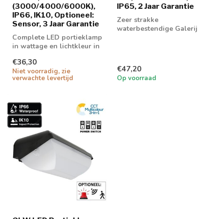
(3000/4000/6000K),
IP65, 2 Jaar Garantie
IP66, IK10, Optioneel:
Zeer strakke
Sensor, 3 Jaar Garantie
waterbestendige Galerij
Complete LED portieklamp
LED verlichting 4w in
in wattage en lichtkleur in
3000K lichtkleur met ...
te stellen.
€36,30
€47,20
Niet voorradig, zie
verwachte levertijd
Op voorraad