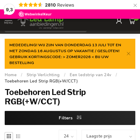
×
2810
Reviews
Gegarandeerde de
laagste prijs
9,3
0
MENU
€
Incl. 21% btw
MEDEDELING! WIJ ZIJN VAN DONDERDAG 13 JULI TOT EN
MET ZONDAG 16 AUGUSTUS OP VAKANTIE / GESLOTEN!
GEBRUIK KORTINGSCODE: > ZOMER2026 < BIJ UW
BESTELLING
Home
/
Strip Verlichting
/
Een ledstrip van 24v
/
Toebehoren Led Strip RGB(+W/CCT)
Toebehoren Led Strip
RGB(+W/CCT)
Filters