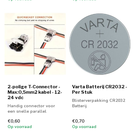
2-polige T-Connector -
Varta Batterij CR2032 -
Max:0,5mm2 kabel - 12-
Per Stuk
24 vdc
Blisterverpakking CR2032
Handig connector voor
Batterij
een snelle parallel
verbinding te maken.
€0,60
€0,70
Geschikt voor LED...
Op voorraad
Op voorraad