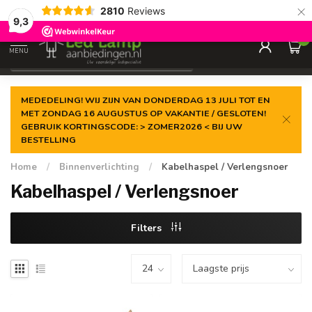
×
2810
Reviews
Gegarandeerde de
laagste prijs
9,3
0
MENU
€
Incl. 21% btw
MEDEDELING! WIJ ZIJN VAN DONDERDAG 13 JULI TOT EN
MET ZONDAG 16 AUGUSTUS OP VAKANTIE / GESLOTEN!
GEBRUIK KORTINGSCODE: > ZOMER2026 < BIJ UW
BESTELLING
Home
/
Binnenverlichting
/
Kabelhaspel / Verlengsnoer
Kabelhaspel / Verlengsnoer
Filters