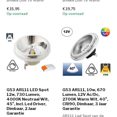
unieke Dim To Warm
unieke Dim To Warm
eigenschap
eigenschap
€15,95
€19,75
Op voorraad
Op voorraad
G53 AR111 LED Spot
G53 AR111, 10w, 670
12w, 730 Lumen,
Lumen, 12V Ac/Dc,
4000K Neutraal Wit,
2700K Warm Wit, 40°,
45°, Incl. Led Driver,
CRI90, Dimbaar, 3 Jaar
Dimbaar, 2 Jaar
Garantie
Garantie
AR111 Led Spot van de