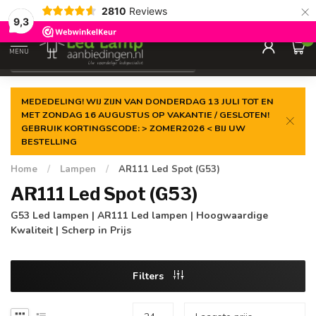
×
2810
Reviews
Gegarandeerde de
laagste prijs
9,3
0
MENU
€
Incl. 21% btw
MEDEDELING! WIJ ZIJN VAN DONDERDAG 13 JULI TOT EN
MET ZONDAG 16 AUGUSTUS OP VAKANTIE / GESLOTEN!
GEBRUIK KORTINGSCODE: > ZOMER2026 < BIJ UW
BESTELLING
Home
/
Lampen
/
AR111 Led Spot (G53)
AR111 Led Spot (G53)
G53 Led lampen | AR111 Led lampen | Hoogwaardige
Kwaliteit | Scherp in Prijs
Filters