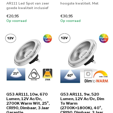
AR111 Led Spot van zeer
hoogste kwaliteit. Met
goede kwaliteit inclusief
fijne lichtbeleving en
eigen LED Driver
goede dimeig...
€20,95
€30,95
Op voorraad
Op voorraad
G53 AR111, 10w, 670
G53 AR111, 9w, 520
Lumen, 12V Ac/Dc,
Lumen, 12V Ac/Dc, Dim
2700K Warm Wit, 25°,
To Warm
CRI90, Dimbaar, 3 Jaar
(2700K>1800K), 40°,
Garantie
CRI90, Dimbaar, 3 Jaar