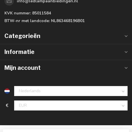
info@ledlampaanbiedingen.nl
KVK nummer:
85011584
BTW-nr met landcode:
NL863468196B01
Categorieën
Informatie
Mijn account
€