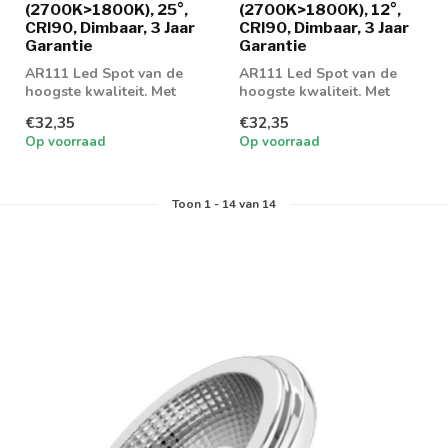
(2700K>1800K), 25°,
(2700K>1800K), 12°,
CRI90, Dimbaar, 3 Jaar
CRI90, Dimbaar, 3 Jaar
Garantie
Garantie
AR111 Led Spot van de
AR111 Led Spot van de
hoogste kwaliteit. Met
hoogste kwaliteit. Met
unieke lichtbeleving en
unieke lichtbeleving en
€32,35
€32,35
goede dimei...
goede dimei...
Op voorraad
Op voorraad
Toon
1
-
14
van 14