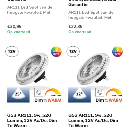
Garantie
AR111 Led Spot van de
hoogste kwaliteit. Met
AR111 Led Spot van de
fijne lichtbeleving en
hoogste kwaliteit. Met
goede dimeig...
unieke lichtbeleving en
€30,95
€32,35
goede dimei...
Op voorraad
Op voorraad
G53 AR111, 9w, 520
G53 AR111, 9w, 520
Lumen, 12V Ac/Dc, Dim
Lumen, 12V Ac/Dc, Dim
To Warm
To Warm