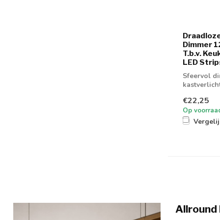
Draadloz
Dimmer 12
T.b.v. Keu
LED Strip
Sfeervol d
kastverlich
€22,25
Op voorraa
Vergeli
Allround