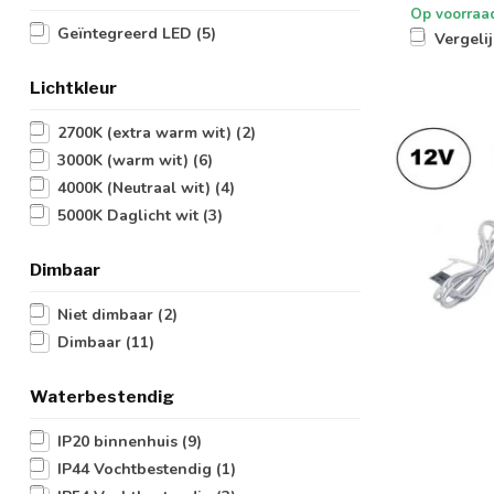
Op voorraa
Geïntegreerd LED
(5)
Vergeli
Lichtkleur
2700K (extra warm wit)
(2)
3000K (warm wit)
(6)
4000K (Neutraal wit)
(4)
5000K Daglicht wit
(3)
Dimbaar
Niet dimbaar
(2)
Dimbaar
(11)
Waterbestendig
IP20 binnenhuis
(9)
IP44 Vochtbestendig
(1)