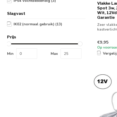
IP54 Vochtbestendig
(3)
Vlakke L
Spot 3w,
Wit, 12Vdc
Slagvast
Garantie
IK02 (normaal gebruik)
(13)
Zeer vlakk
kastverlic
Prijs
€9,95
Op voorraa
Vergeli
Min
Max