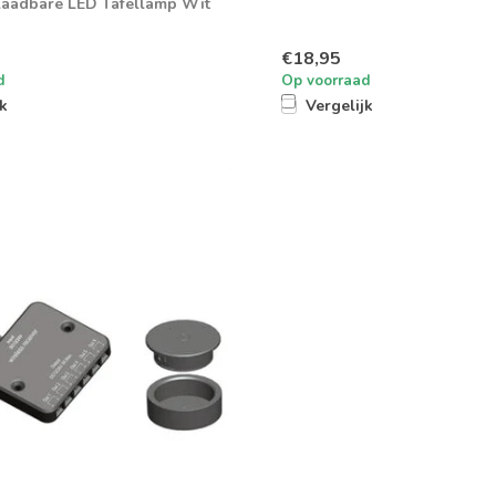
aadbare LED Tafellamp Wit
€18,95
d
Op voorraad
jk
Vergelijk