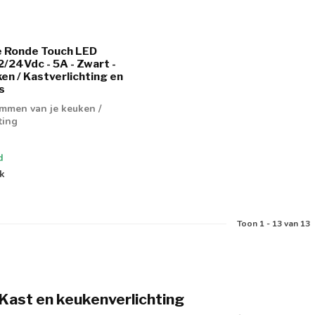
e Ronde Touch LED
/24Vdc - 5A - Zwart -
ken / Kastverlichting en
s
immen van je keuken /
ting
d
jk
Toon
1
-
13
van 13
 Kast en keukenverlichting