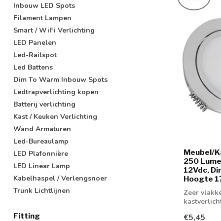
Inbouw LED Spots
Filament Lampen
Smart / WiFi Verlichting
LED Panelen
Led-Railspot
Led Battens
Dim To Warm Inbouw Spots
Ledtrapverlichting kopen
Batterij verlichting
Kast / Keuken Verlichting
Wand Armaturen
Led-Bureaulamp
Meubel/K
LED Plafonnière
250 Lume
LED Linear Lamp
12Vdc, D
Kabelhaspel / Verlengsnoer
Hoogte 17
Trunk Lichtlijnen
Zeer vlakk
kastverlic
Fitting
€5,45