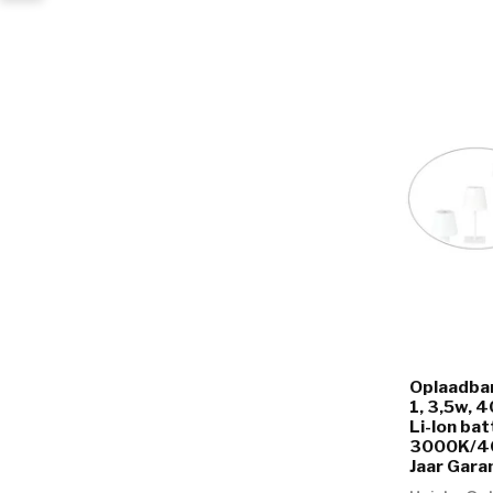
Oplaadbar
1, 3,5w, 
Li-Ion bat
3000K/40
Jaar Gara