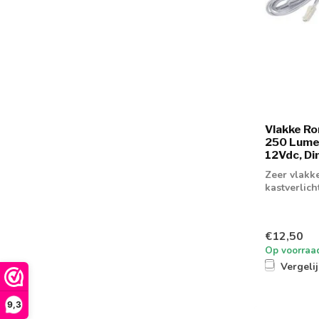
Vlakke R
250 Lume
12Vdc, Di
Zeer vlakk
kastverlic
€12,50
Op voorraa
Vergeli
9,3