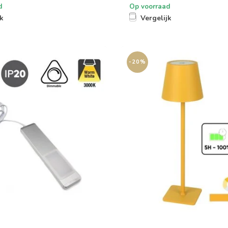
d
Op voorraad
jk
Vergelijk
-20%