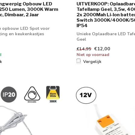
angwerpig Opbouw LED
UITVERKOOP: Oplaadbar
 250 Lumen, 3000K Warm
Tafellamp Geel, 3,5w, 4
, Dimbaar, 2 Jaar
2x 2000Mah Li-Ion batter
Switch 3000K/4000K/5
IP54
e opbouw LED Spot voor
hting en keukenkastjes
Unieke Oplaadbare LED Taf
Geel
€12,00
€14,95
d
Niet op voorraad
jk
Vergelijk