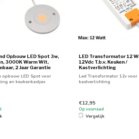
ond Opbouw LED Spot 3w,
LED Transformator 12 Wa
n, 3000K Warm Wit,
12Vdc T.b.v. Keuken /
mbaar, 2 Jaar Garantie
Kastverlichting
e opbouw LED Spot voor
Led Transformator 12v voor
hting en keukenkastjes
kastverlichting
€12,95
d
Op voorraad
jk
Vergelijk