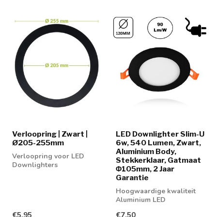
Verloopring | Zwart |
LED Downlighter Slim-U
Ø205-255mm
6w, 540 Lumen, Zwart,
Aluminium Body,
Verloopring voor LED
Stekkerklaar, Gatmaat
Downlighters
Φ105mm, 2 Jaar
Garantie
Hoogwaardige kwaliteit
Aluminium LED
Downlighter 6w in 2
€5,95
€7,50