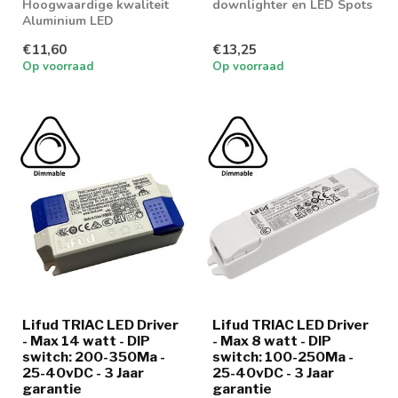
Hoogwaardige kwaliteit
downlighter en LED Spots
Aluminium LED
Downlighter 18w in 2
€11,60
€13,25
lichtkleuren
Op voorraad
Op voorraad
Lifud TRIAC LED Driver
Lifud TRIAC LED Driver
- Max 14 watt - DIP
- Max 8 watt - DIP
switch: 200-350Ma -
switch: 100-250Ma -
25-40vDC - 3 Jaar
25-40vDC - 3 Jaar
garantie
garantie