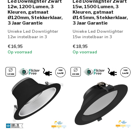
Led Downlighter Zwart
Led Downlighter Zwart
12w, 1200 Lumen, 3
15w, 1500 Lumen, 3
Kleuren, gatmaat
Kleuren, gatmaat
Ø120mm, Stekkerklaar,
Ø145mm, Stekkerklaar,
3 Jaar Garantie
3 Jaar Garantie
Unieke Led Downlighter
Unieke Led Downlighter
12w instelbaar in 3
15w instelbaar in 3
lichtkleuren; 3000K, 4000K
lichtkleuren; 3000K, 4000K
€16,95
€18,95
en 6000K
en 6000K
Op voorraad
Op voorraad