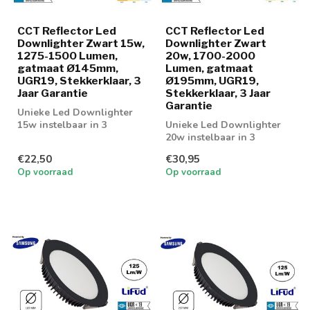
CCT Reflector Led
CCT Reflector Led
Downlighter Zwart 15w,
Downlighter Zwart
1275-1500 Lumen,
20w, 1700-2000
gatmaat Ø145mm,
Lumen, gatmaat
UGR19, Stekkerklaar, 3
Ø195mm, UGR19,
Jaar Garantie
Stekkerklaar, 3 Jaar
Garantie
Unieke Led Downlighter
15w instelbaar in 3
Unieke Led Downlighter
lichtkleuren; 3000K, 4000K
20w instelbaar in 3
en 6000K
lichtkleuren; 3000K, 4000K
€22,50
€30,95
en 6000K
Op voorraad
Op voorraad