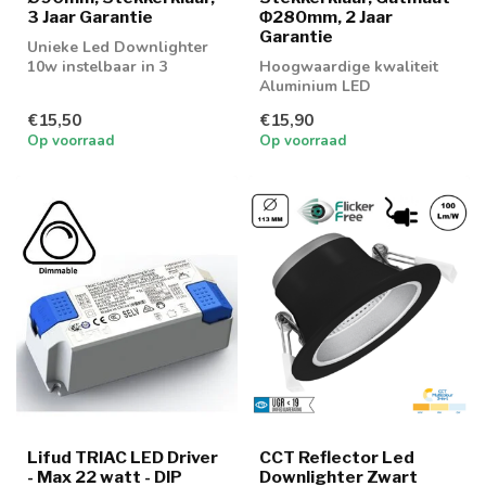
3 Jaar Garantie
Φ280mm, 2 Jaar
Garantie
Unieke Led Downlighter
10w instelbaar in 3
Hoogwaardige kwaliteit
lichtkleuren; 3000K, 4000K
Aluminium LED
en 6000K
Downlighter 24w in 2
€15,50
€15,90
lichtkleuren
Op voorraad
Op voorraad
Lifud TRIAC LED Driver
CCT Reflector Led
- Max 22 watt - DIP
Downlighter Zwart