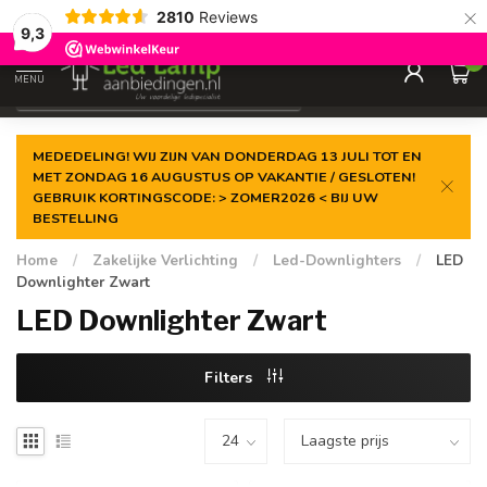
×
2810
Reviews
Gegarandeerde de
laagste prijs
9,3
0
MENU
€
Incl. 21% btw
MEDEDELING! WIJ ZIJN VAN DONDERDAG 13 JULI TOT EN
MET ZONDAG 16 AUGUSTUS OP VAKANTIE / GESLOTEN!
GEBRUIK KORTINGSCODE: > ZOMER2026 < BIJ UW
BESTELLING
Home
/
Zakelijke Verlichting
/
Led-Downlighters
/
LED
Downlighter Zwart
LED Downlighter Zwart
Filters