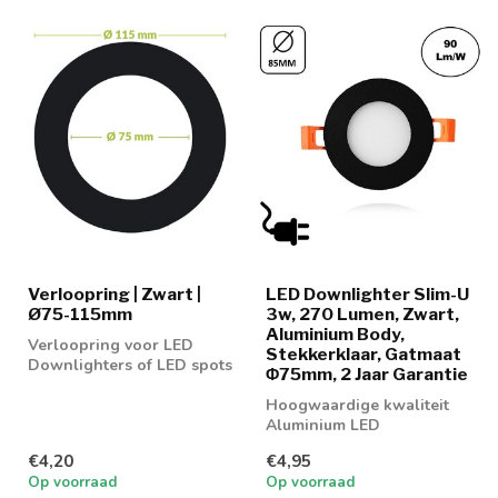
Verloopring | Zwart |
LED Downlighter Slim-U
Ø75-115mm
3w, 270 Lumen, Zwart,
Aluminium Body,
Verloopring voor LED
Stekkerklaar, Gatmaat
Downlighters of LED spots
Φ75mm, 2 Jaar Garantie
Hoogwaardige kwaliteit
Aluminium LED
Downlighter 3w in 3
€4,20
€4,95
lichtkleuren
Op voorraad
Op voorraad