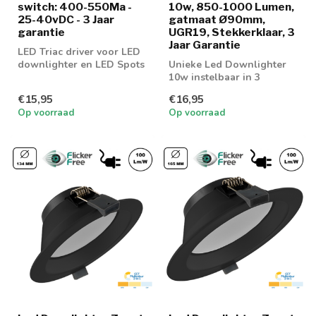
switch: 400-550Ma -
10w, 850-1000 Lumen,
25-40vDC - 3 Jaar
gatmaat Ø90mm,
garantie
UGR19, Stekkerklaar, 3
Jaar Garantie
LED Triac driver voor LED
downlighter en LED Spots
Unieke Led Downlighter
10w instelbaar in 3
lichtkleuren; 3000K, 4000K
€15,95
€16,95
en 6000K
Op voorraad
Op voorraad