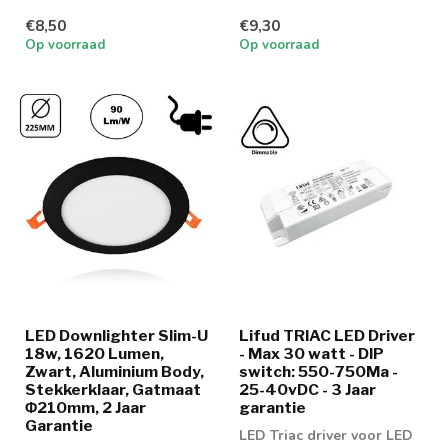
Downlighter 9w in 2
Downlighter 12w in 2
€8,50
€9,30
lichtkleuren
lichtkleuren
Op voorraad
Op voorraad
LED Downlighter Slim-U
Lifud TRIAC LED Driver
18w, 1620 Lumen,
- Max 30 watt - DIP
Zwart, Aluminium Body,
switch: 550-750Ma -
Stekkerklaar, Gatmaat
25-40vDC - 3 Jaar
Φ210mm, 2 Jaar
garantie
Garantie
LED Triac driver voor LED