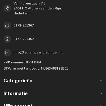
Van Foreestlaan 7 E
2404 HC Alphen aan den Rijn
Nederland
0172-201367
0172-201367
info@ledlampaanbiedingen.nl
KVK nummer:
85011584
BTW-nr met landcode:
NL863468196B01
Categorieën
Informatie