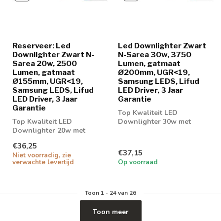
Reserveer: Led
Led Downlighter Zwart
Downlighter Zwart N-
N-Sarea 30w, 3750
Sarea 20w, 2500
Lumen, gatmaat
Lumen, gatmaat
Ø200mm, UGR<19,
Ø155mm, UGR<19,
Samsung LEDS, Lifud
Samsung LEDS, Lifud
LED Driver, 3 Jaar
LED Driver, 3 Jaar
Garantie
Garantie
Top Kwaliteit LED
Top Kwaliteit LED
Downlighter 30w met
Downlighter 20w met
Samsung LEDS en Lifud
Samsung LEDS en Lifud
LED Driver
€36,25
LED Driver
€37,15
Niet voorradig, zie
verwachte levertijd
Op voorraad
Toon
1
-
24
van 26
Toon meer