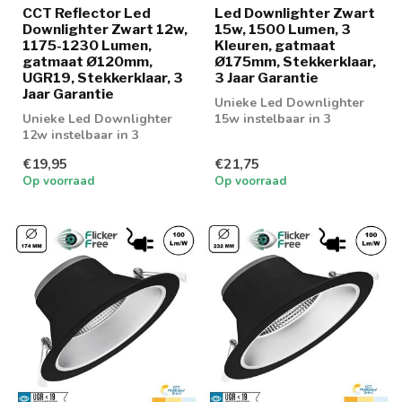
CCT Reflector Led
Led Downlighter Zwart
Downlighter Zwart 12w,
15w, 1500 Lumen, 3
1175-1230 Lumen,
Kleuren, gatmaat
gatmaat Ø120mm,
Ø175mm, Stekkerklaar,
UGR19, Stekkerklaar, 3
3 Jaar Garantie
Jaar Garantie
Unieke Led Downlighter
Unieke Led Downlighter
15w instelbaar in 3
12w instelbaar in 3
lichtkleuren; 3000K, 4000K
lichtkleuren; 3000K, 4000K
en 5000K
€19,95
€21,75
en 6000K
Op voorraad
Op voorraad