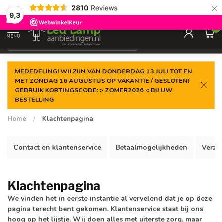
×
2810
Reviews
Gegarandeerde de
laagste prijs
9,3
0
MENU
€
Incl. 21% btw
MEDEDELING! WIJ ZIJN VAN DONDERDAG 13 JULI TOT EN
MET ZONDAG 16 AUGUSTUS OP VAKANTIE / GESLOTEN!
GEBRUIK KORTINGSCODE: > ZOMER2026 < BIJ UW
BESTELLING
Home
/
Klachtenpagina
Contact en klantenservice
Betaalmogelijkheden
Verze
Klachtenpagina
We vinden het in eerste instantie al vervelend dat je op deze
pagina terecht bent gekomen. Klantenservice staat bij ons
hoog op het lijstje. Wij doen alles met uiterste zorg, maar