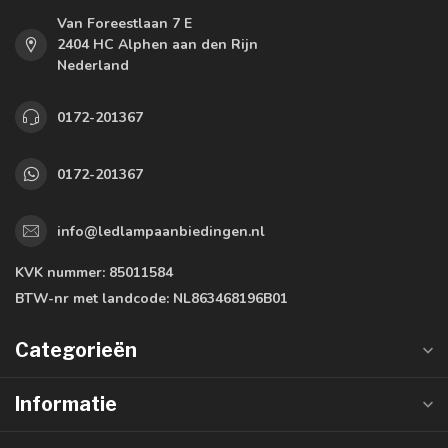
Van Foreestlaan 7 E
2404 HC Alphen aan den Rijn
Nederland
0172-201367
0172-201367
info@ledlampaanbiedingen.nl
KVK nummer:
85011584
BTW-nr met landcode:
NL863468196B01
Categorieën
Informatie