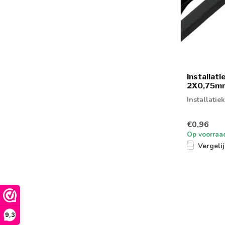
Installat
2X0,75mm
Installati
€0,96
Op voorraa
Vergeli
9,3