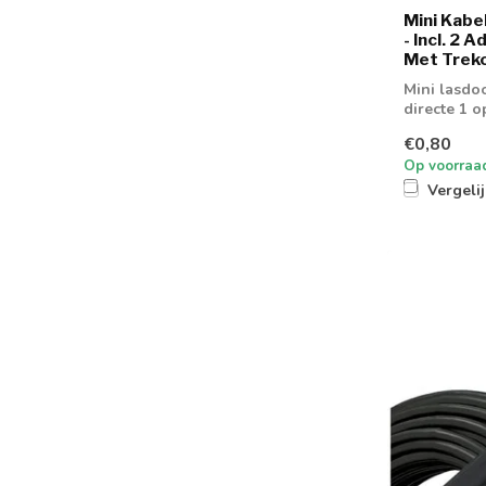
Mini Kabe
- Incl. 2 
Met Treko
Mini lasdoo
directe 1 o
€0,80
Op voorraa
Vergeli