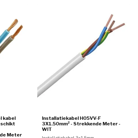
l kabel
Installatiekabel H05VV-F
schikt
3X1.50mm² - Strekkende Meter -
WIT
nde Meter
Installatiekabel 3x1,5mm