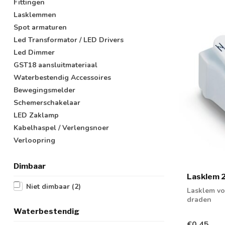
Fittingen
Lasklemmen
Spot armaturen
Led Transformator / LED Drivers
Led Dimmer
GST18 aansluitmateriaal
Waterbestendig Accessoires
Bewegingsmelder
Schemerschakelaar
LED Zaklamp
Kabelhaspel / Verlengsnoer
Verloopring
Dimbaar
Lasklem 2
Niet dimbaar
(2)
Lasklem vo
draden
Waterbestendig
€0,45