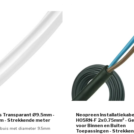
s Transparant Ø9.5mm -
Neopreen Installatiekabe
ijm - Strekkende meter
H05RN-F 2x0.75mm² - Ge
voor Binnen en Buiten
buis met diameter 9.5mm
Toepassingen - Strekke