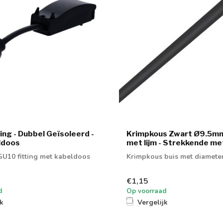
ing - Dubbel Geïsoleerd -
Krimpkous Zwart Ø9.5mm 
eldoos
met lijm - Strekkende me
U10 fitting met kabeldoos
Krimpkous buis met diamete
€1,15
d
Op voorraad
jk
Vergelijk