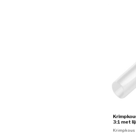
Krimpkou
3:1 met l
Krimpkous 