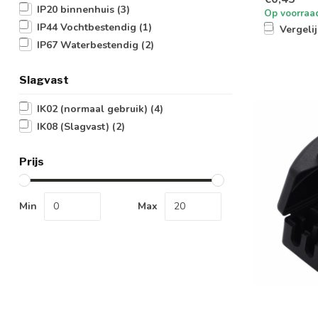
IP20 binnenhuis
(3)
Op voorraa
IP44 Vochtbestendig
(1)
Vergeli
IP67 Waterbestendig
(2)
Slagvast
IK02 (normaal gebruik)
(4)
IK08 (Slagvast)
(2)
Prijs
Min
Max