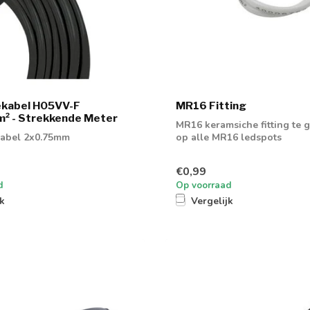
iekabel H05VV-F
MR16 Fitting
² - Strekkende Meter
MR16 keramsiche fitting te 
ekabel 2x0.75mm
op alle MR16 ledspots
€0,99
d
Op voorraad
jk
Vergelijk