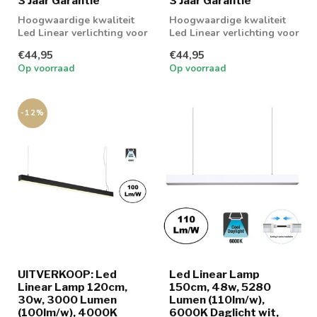
3 Jaar Garantie
3 Jaar Garantie
Hoogwaardige kwaliteit
Hoogwaardige kwaliteit
Led Linear verlichting voor
Led Linear verlichting voor
boven bureau,
boven bureau,
€44,95
€44,95
werkplaatsen en...
werkplaatsen en...
Op voorraad
Op voorraad
-12%
UITVERKOOP: Led
Led Linear Lamp
Linear Lamp 120cm,
150cm, 48w, 5280
30w, 3000 Lumen
Lumen (110lm/w),
(100lm/w), 4000K
6000K Daglicht wit,