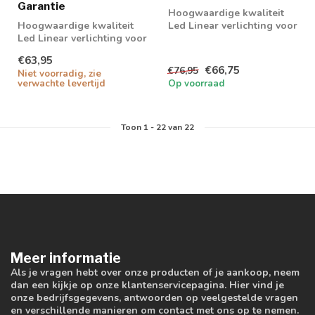
Garantie
Hoogwaardige kwaliteit
Hoogwaardige kwaliteit
Led Linear verlichting voor
Led Linear verlichting voor
boven bureau,
boven bureau,
werkplaatsen en...
€63,95
werkplaatsen en...
€66,75
€76,95
Niet voorradig, zie
verwachte levertijd
Op voorraad
Toon
1
-
22
van 22
Meer informatie
Als je vragen hebt over onze producten of je aankoop, neem
dan een kijkje op onze klantenservicepagina. Hier vind je
onze bedrijfsgegevens, antwoorden op veelgestelde vragen
en verschillende manieren om contact met ons op te nemen.