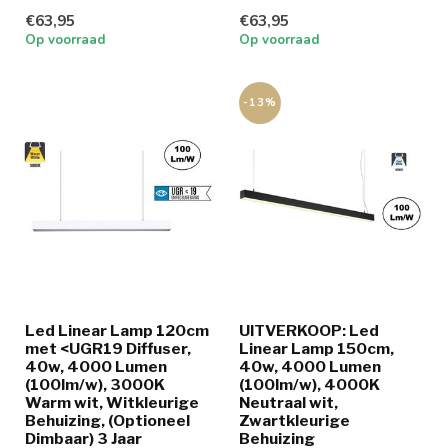
boven bureau,
boven bureau,
€63,95
€63,95
werkplaatsen en...
werkplaatsen en...
Op voorraad
Op voorraad
-13%
Led Linear Lamp 120cm
UITVERKOOP: Led
met <UGR19 Diffuser,
Linear Lamp 150cm,
40w, 4000 Lumen
40w, 4000 Lumen
(100lm/w), 3000K
(100lm/w), 4000K
Warm wit, Witkleurige
Neutraal wit,
Behuizing, (Optioneel
Zwartkleurige
Dimbaar) 3 Jaar
Behuizing