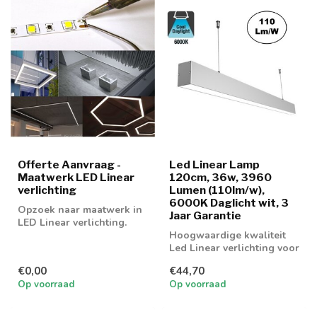
Offerte Aanvraag -
Led Linear Lamp
Maatwerk LED Linear
120cm, 36w, 3960
verlichting
Lumen (110lm/w),
6000K Daglicht wit, 3
Opzoek naar maatwerk in
Jaar Garantie
LED Linear verlichting.
Zoek niet verder, wij
Hoogwaardige kwaliteit
kunnen het...
Led Linear verlichting voor
boven bureau,
€0,00
€44,70
werkplaatsen en...
Op voorraad
Op voorraad