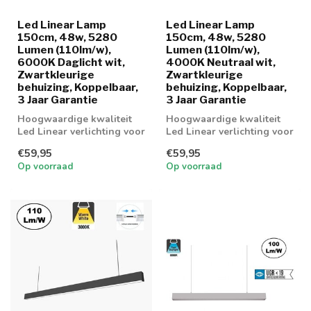
Led Linear Lamp
Led Linear Lamp
150cm, 48w, 5280
150cm, 48w, 5280
Lumen (110lm/w),
Lumen (110lm/w),
6000K Daglicht wit,
4000K Neutraal wit,
Zwartkleurige
Zwartkleurige
behuizing, Koppelbaar,
behuizing, Koppelbaar,
3 Jaar Garantie
3 Jaar Garantie
Hoogwaardige kwaliteit
Hoogwaardige kwaliteit
Led Linear verlichting voor
Led Linear verlichting voor
boven bureau,
boven bureau,
€59,95
€59,95
werkplaatsen en...
werkplaatsen en...
Op voorraad
Op voorraad