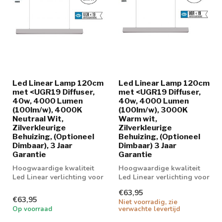
Led Linear Lamp 120cm
Led Linear Lamp 120cm
met <UGR19 Diffuser,
met <UGR19 Diffuser,
40w, 4000 Lumen
40w, 4000 Lumen
(100lm/w), 4000K
(100lm/w), 3000K
Neutraal Wit,
Warm wit,
Zilverkleurige
Zilverkleurige
Behuizing, (Optioneel
Behuizing, (Optioneel
Dimbaar), 3 Jaar
Dimbaar) 3 Jaar
Garantie
Garantie
Hoogwaardige kwaliteit
Hoogwaardige kwaliteit
Led Linear verlichting voor
Led Linear verlichting voor
boven bureau,
boven bureau,
€63,95
werkplaatsen en...
werkplaatsen en...
€63,95
Niet voorradig, zie
Op voorraad
verwachte levertijd