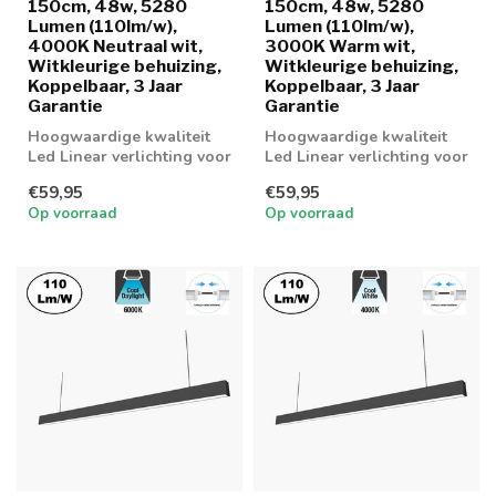
150cm, 48w, 5280
150cm, 48w, 5280
Lumen (110lm/w),
Lumen (110lm/w),
4000K Neutraal wit,
3000K Warm wit,
Witkleurige behuizing,
Witkleurige behuizing,
Koppelbaar, 3 Jaar
Koppelbaar, 3 Jaar
Garantie
Garantie
Hoogwaardige kwaliteit
Hoogwaardige kwaliteit
Led Linear verlichting voor
Led Linear verlichting voor
boven bureau,
boven bureau,
€59,95
€59,95
werkplaatsen en...
werkplaatsen en...
Op voorraad
Op voorraad