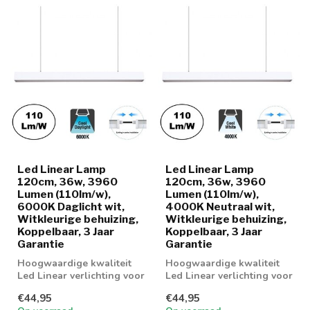
Led Linear Lamp
Led Linear Lamp
120cm, 36w, 3960
120cm, 36w, 3960
Lumen (110lm/w),
Lumen (110lm/w),
6000K Daglicht wit,
4000K Neutraal wit,
Witkleurige behuizing,
Witkleurige behuizing,
Koppelbaar, 3 Jaar
Koppelbaar, 3 Jaar
Garantie
Garantie
Hoogwaardige kwaliteit
Hoogwaardige kwaliteit
Led Linear verlichting voor
Led Linear verlichting voor
boven bureau,
boven bureau,
€44,95
€44,95
werkplaatsen en...
werkplaatsen en...