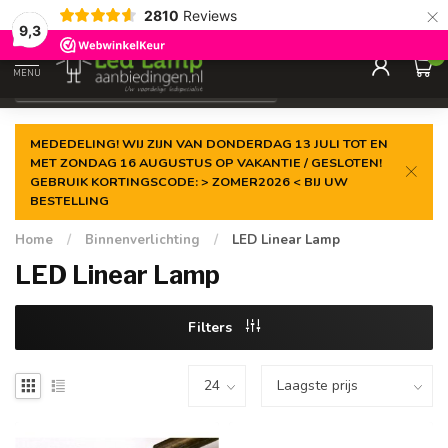
×
2810
Reviews
Gegarandeerde de
laagste prijs
9,3
0
MENU
€
Incl. 21% btw
MEDEDELING! WIJ ZIJN VAN DONDERDAG 13 JULI TOT EN
MET ZONDAG 16 AUGUSTUS OP VAKANTIE / GESLOTEN!
GEBRUIK KORTINGSCODE: > ZOMER2026 < BIJ UW
BESTELLING
Home
/
Binnenverlichting
/
LED Linear Lamp
LED Linear Lamp
Filters