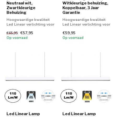
Neutraal wit,
Witkleurige behuizing,
Zwartkleurige
Koppelbaar, 3 Jaar
Behuizing
Garantie
Hoogwaardige kwaliteit
Hoogwaardige kwaliteit
Led Linear verlichting voor
Led Linear verlichting voor
boven bureau,
boven bureau,
€57,95
€59,95
€65,95
werkplaatsen en...
werkplaatsen en...
Op voorraad
Op voorraad
Led Linear Lamp
Led Linear Lamp