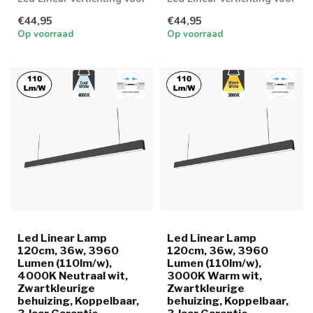
boven bureau,
boven bureau,
€44,95
€44,95
werkplaatsen en...
werkplaatsen en...
Op voorraad
Op voorraad
Led Linear Lamp
Led Linear Lamp
120cm, 36w, 3960
120cm, 36w, 3960
Lumen (110lm/w),
Lumen (110lm/w),
4000K Neutraal wit,
3000K Warm wit,
Zwartkleurige
Zwartkleurige
behuizing, Koppelbaar,
behuizing, Koppelbaar,