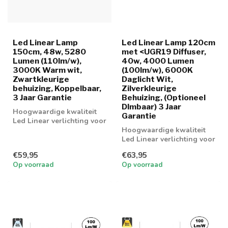
Led Linear Lamp
Led Linear Lamp 120cm
150cm, 48w, 5280
met <UGR19 Diffuser,
Lumen (110lm/w),
40w, 4000 Lumen
3000K Warm wit,
(100lm/w), 6000K
Zwartkleurige
Daglicht Wit,
behuizing, Koppelbaar,
Zilverkleurige
3 Jaar Garantie
Behuizing, (Optioneel
DImbaar) 3 Jaar
Hoogwaardige kwaliteit
Garantie
Led Linear verlichting voor
boven bureau,
Hoogwaardige kwaliteit
werkplaatsen en...
Led Linear verlichting voor
boven bureau,
€59,95
€63,95
werkplaatsen en...
Op voorraad
Op voorraad