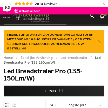
×
2810
Reviews
Gegarandeerde de
laagste prijs
9,3
0
MENU
€
Incl. 21% btw
MEDEDELING! WIJ ZIJN VAN DONDERDAG 13 JULI TOT EN
MET ZONDAG 16 AUGUSTUS OP VAKANTIE / GESLOTEN!
GEBRUIK KORTINGSCODE: > ZOMER2026 < BIJ UW
BESTELLING
Home
/
Zakelijke Verlichting
/
Led-breedstraler
/
Led
Breedstraler Pro (135-150Lm/W)
Led Breedstraler Pro (135-
150Lm/W)
Filters