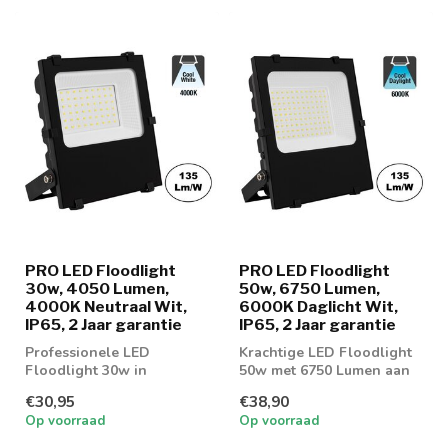
PRO LED Floodlight
PRO LED Floodlight
30w, 4050 Lumen,
50w, 6750 Lumen,
4000K Neutraal Wit,
6000K Daglicht Wit,
IP65, 2 Jaar garantie
IP65, 2 Jaar garantie
Professionele LED
Krachtige LED Floodlight
Floodlight 30w in
50w met 6750 Lumen aan
lichtkleur 4000K Neutraal
lichtopbrengst
€30,95
€38,90
Wit
Op voorraad
Op voorraad