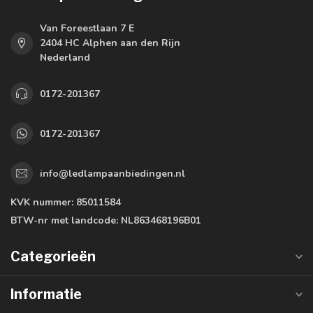
Van Foreestlaan 7 E
2404 HC Alphen aan den Rijn
Nederland
0172-201367
0172-201367
info@ledlampaanbiedingen.nl
KVK nummer:
85011584
BTW-nr met landcode:
NL863468196B01
Categorieën
Informatie