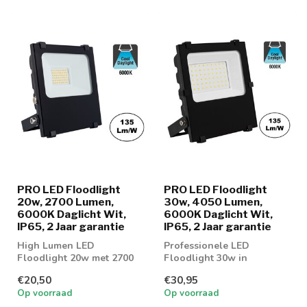
PRO LED Floodlight
PRO LED Floodlight
20w, 2700 Lumen,
30w, 4050 Lumen,
6000K Daglicht Wit,
6000K Daglicht Wit,
IP65, 2 Jaar garantie
IP65, 2 Jaar garantie
High Lumen LED
Professionele LED
Floodlight 20w met 2700
Floodlight 30w in
Lumen aan lichtopbrengst
lichtkleur 6000K Daglicht
€20,50
€30,95
Wit
Op voorraad
Op voorraad