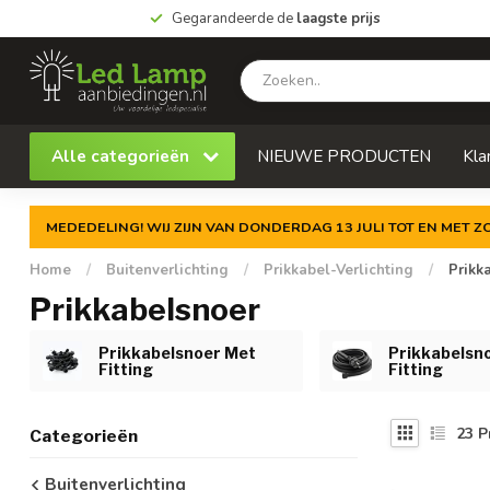
Gegarandeerde de
laagste prijs
Alle categorieën
NIEUWE PRODUCTEN
Kla
MEDEDELING! WIJ ZIJN VAN DONDERDAG 13 JULI TOT EN MET 
Home
/
Buitenverlichting
/
Prikkabel-Verlichting
/
Prikk
Prikkabelsnoer
Prikkabelsnoer Met
Prikkabelsn
Fitting
Fitting
23
P
Categorieën
Buitenverlichting