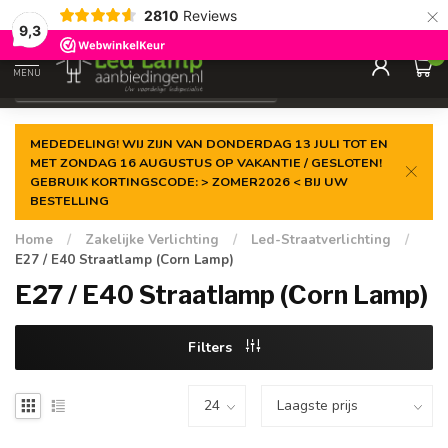
×
2810
Reviews
Gegarandeerde de
laagste prijs
9,3
0
MENU
€
Incl. 21% btw
MEDEDELING! WIJ ZIJN VAN DONDERDAG 13 JULI TOT EN
MET ZONDAG 16 AUGUSTUS OP VAKANTIE / GESLOTEN!
GEBRUIK KORTINGSCODE: > ZOMER2026 < BIJ UW
BESTELLING
Home
/
Zakelijke Verlichting
/
Led-Straatverlichting
/
E27 / E40 Straatlamp (Corn Lamp)
E27 / E40 Straatlamp (Corn Lamp)
Filters