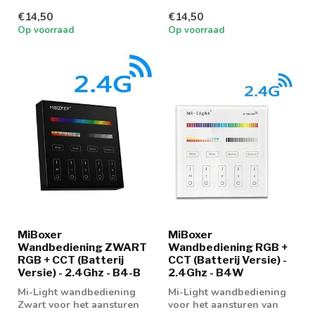
geschikt voor het gebruik
op een RGBCCT LED
€14,50
€14,50
op een RGBCCT LED
Paneel...
Op voorraad
Op voorraad
Paneel...
MiBoxer
MiBoxer
Wandbediening ZWART
Wandbediening RGB +
RGB + CCT (Batterij
CCT (Batterij Versie) -
Versie) - 2.4Ghz - B4-B
2.4Ghz - B4W
Mi-Light wandbediening
Mi-Light wandbediening
Zwart voor het aansturen
voor het aansturen van