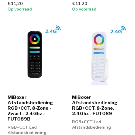
€11,20
€11,20
Paneel en RGBW...
Paneel en RGBW...
Op voorraad
Op voorraad
MiBoxer
MiBoxer
Afstandsbediening
Afstandsbediening
RGB+CCT, 8-Zone -
RGB+CCT, 8-Zone,
Zwart - 2.4Ghz -
2.4Ghz - FUT089
FUT089B
RGB+CCT Led
RGB+CCT Led
Afstandsbediening
Afstandsbediening
geschikt voor het gebruik