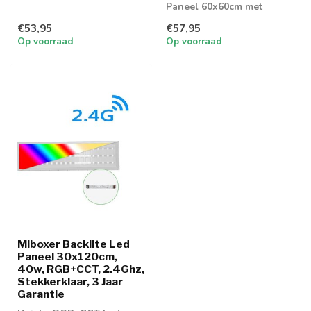
Wordt geleverd me...
Paneel 60x60cm met
slechts 40w in verbruik.
€53,95
€57,95
Wordt geleverd me...
Op voorraad
Op voorraad
Miboxer Backlite Led
Paneel 30x120cm,
40w, RGB+CCT, 2.4Ghz,
Stekkerklaar, 3 Jaar
Garantie