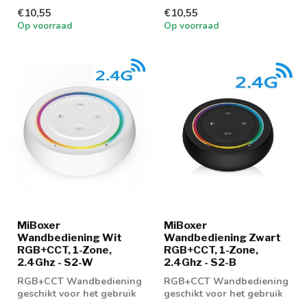
geschikt voor het gebruik
op een RGBCCT LED
€10,55
€10,55
op een RGBCCT LED
Paneel...
Op voorraad
Op voorraad
Paneel...
MiBoxer
MiBoxer
Wandbediening Wit
Wandbediening Zwart
RGB+CCT, 1-Zone,
RGB+CCT, 1-Zone,
2.4Ghz - S2-W
2.4Ghz - S2-B
RGB+CCT Wandbediening
RGB+CCT Wandbediening
geschikt voor het gebruik
geschikt voor het gebruik
op een RGBCCT LED
op een RGBCCT LED