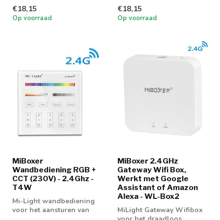
van RGB + CCT led
RGB + CCT led lampen en
€18,15
€18,15
lampen en led ...
led strips
Op voorraad
Op voorraad
MiBoxer
MiBoxer 2.4GHz
Wandbediening RGB +
Gateway Wifi Box,
CCT (230V) - 2.4Ghz -
Werkt met Google
T4W
Assistant of Amazon
Alexa - WL-Box2
Mi-Light wandbediening
voor het aansturen van
MiLight Gateway Wifibox
RGB + CCT led lampen en
voor het draadloos