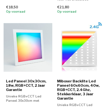
led strips
aansturen van lampen via
€18,50
€21,80
smartphone o...
Op voorraad
Op voorraad
Led Paneel 30x30cm,
Miboxer Backlite Led
18w, RGB+CCT, 2 Jaar
Paneel 60x60cm, 40w,
Garantie
RGB+CCT, 2.4Ghz,
Stekkerklaar, 3 Jaar
Unieke RGB+CCT Led
Garantie
Paneel 30x30cm met
slechts 18w in verbruik.
Unieke RGB+CCT Led