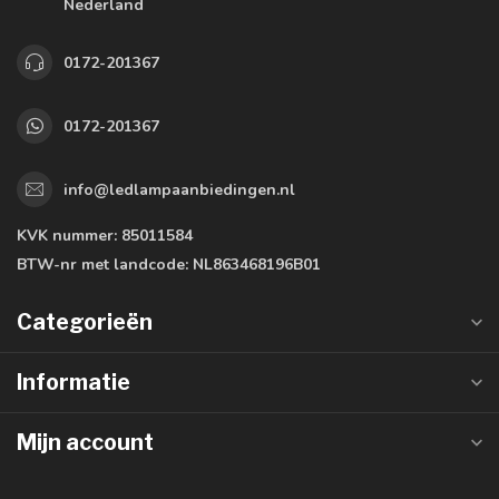
Nederland
0172-201367
0172-201367
info@ledlampaanbiedingen.nl
KVK nummer:
85011584
BTW-nr met landcode:
NL863468196B01
Categorieën
Informatie
Mijn account