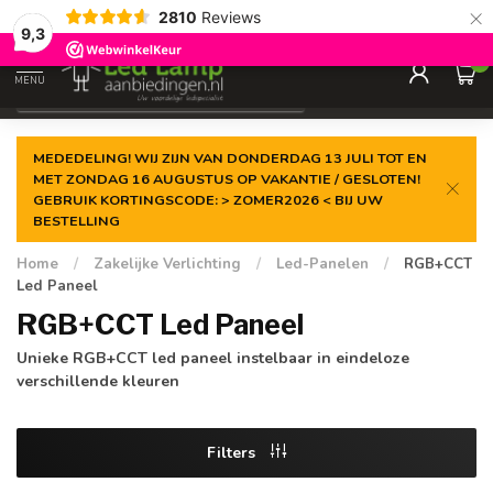
×
2810
Reviews
Gegarandeerde de
laagste prijs
9,3
0
MENU
€
Incl. 21% btw
MEDEDELING! WIJ ZIJN VAN DONDERDAG 13 JULI TOT EN
MET ZONDAG 16 AUGUSTUS OP VAKANTIE / GESLOTEN!
GEBRUIK KORTINGSCODE: > ZOMER2026 < BIJ UW
BESTELLING
Home
/
Zakelijke Verlichting
/
Led-Panelen
/
RGB+CCT
Led Paneel
RGB+CCT Led Paneel
Unieke RGB+CCT led paneel instelbaar in eindeloze
verschillende kleuren
Filters