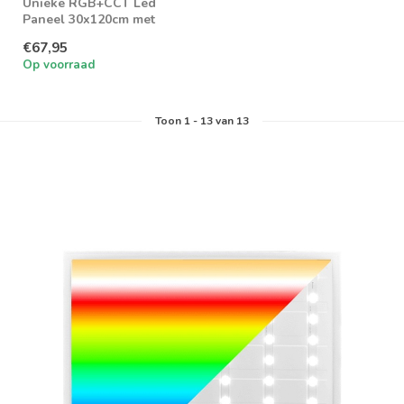
Unieke RGB+CCT Led
Paneel 30x120cm met
slechts 40w in verbruik.
€67,95
Wordt geleverd m...
Op voorraad
Toon
1
-
13
van 13