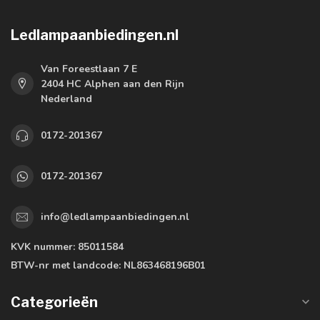
Ledlampaanbiedingen.nl
Van Foreestlaan 7 E
2404 HC Alphen aan den Rijn
Nederland
0172-201367
0172-201367
info@ledlampaanbiedingen.nl
KVK nummer:
85011584
BTW-nr met landcode:
NL863468196B01
Categorieën