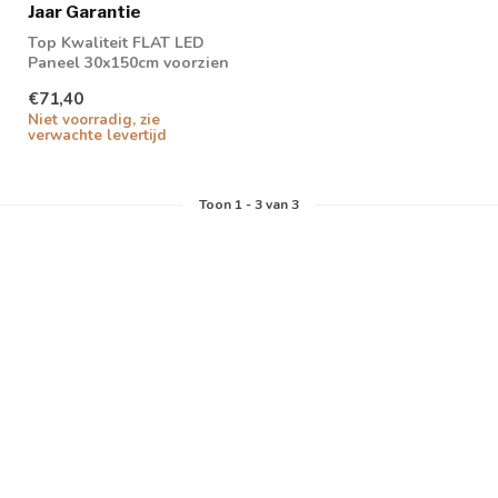
Jaar Garantie
Top Kwaliteit FLAT LED
Paneel 30x150cm voorzien
van Philips LED Driver
€71,40
Niet voorradig, zie
verwachte levertijd
Toon
1
-
3
van 3