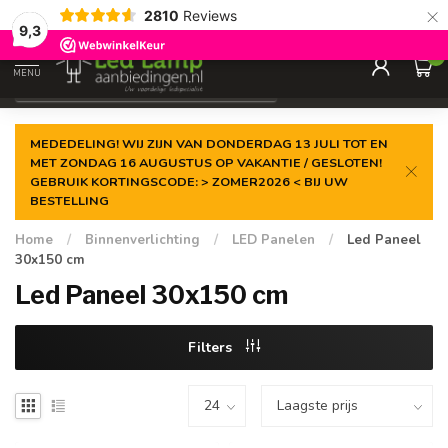
×
2810
Reviews
Gegarandeerde de
laagste prijs
9,3
0
MENU
€
Incl. 21% btw
MEDEDELING! WIJ ZIJN VAN DONDERDAG 13 JULI TOT EN
MET ZONDAG 16 AUGUSTUS OP VAKANTIE / GESLOTEN!
GEBRUIK KORTINGSCODE: > ZOMER2026 < BIJ UW
BESTELLING
Home
/
Binnenverlichting
/
LED Panelen
/
Led Paneel
30x150 cm
Led Paneel 30x150 cm
Filters