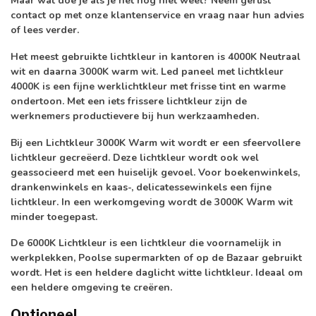
Maar wat doe je als je het nog niet weet? Neem gerust
contact op met onze klantenservice en vraag naar hun advies
of lees verder.
Het meest gebruikte lichtkleur in kantoren is
4000K Neutraal
wit
en daarna 3000K warm wit. Led paneel met lichtkleur
4000K is een fijne werklichtkleur met frisse tint en warme
ondertoon. Met een iets frissere lichtkleur zijn de
werknemers productievere bij hun werkzaamheden.
Bij een Lichtkleur
3000K Warm wit
wordt er een sfeervollere
lichtkleur gecreëerd. Deze lichtkleur wordt ook wel
geassocieerd met een huiselijk gevoel. Voor boekenwinkels,
drankenwinkels en kaas-, delicatessewinkels een fijne
lichtkleur. In een werkomgeving wordt de 3000K Warm wit
minder toegepast.
De 6000K Lichtkleur is een lichtkleur die voornamelijk in
werkplekken, Poolse supermarkten of op de Bazaar gebruikt
wordt. Het is een heldere daglicht witte lichtkleur. Ideaal om
een heldere omgeving te creëren.
Optioneel