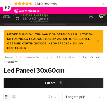
×
2810
Reviews
Gegarandeerde de
laagste prijs
9,3
0
MENU
€
Incl. 21% btw
MEDEDELING! WIJ ZIJN VAN DONDERDAG 13 JULI TOT EN
MET ZONDAG 16 AUGUSTUS OP VAKANTIE / GESLOTEN!
GEBRUIK KORTINGSCODE: > ZOMER2026 < BIJ UW
BESTELLING
Home
/
Binnenverlichting
/
LED Panelen
/
Led Paneel
30x60cm
Led Paneel 30x60cm
Filters